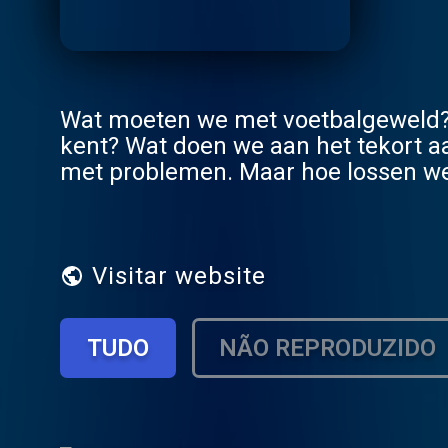
Wat moeten we met voetbalgeweld? H
kent? Wat doen we aan het tekort aa
met problemen. Maar hoe lossen we 
wetenschapsjournalist Anna Gimbrè
onderwerpen te lijf en lossen het vo
welke oplossingen ze hebben bedacht. Bij de vrijdagmiddagborrel op 15 december nemen 
en Stefan twee uitzendingen live o
Visitar website
problemen en wie weet loop jij wel met een pro
https://www.droog.com/event/zo-opgelost/ Heb jij een probleem dat je graag 
TUDO
NÃO REPRODUZIDO
Stuur ons een dm via @zo_opgelost 
bin