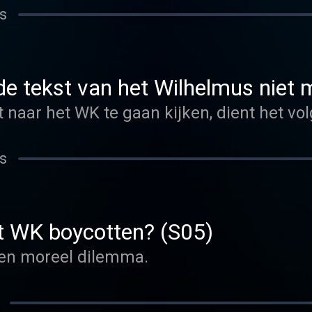
s
 de tekst van het Wilhelmus niet
 naar het WK te gaan kijken, dient het vo
s
et WK boycotten? (S05)
 een moreel dilemma.