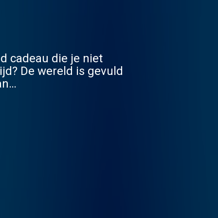
 cadeau die je niet
ijd? De wereld is gevuld
an
op de meest complexe
 in een nieuwe aflevering
et of zonder je
n misschien ben jij
met Anna Gimbrère.