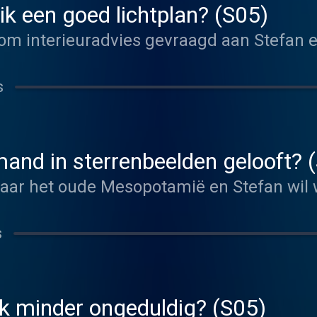
k een goed lichtplan? (S05)
om interieuradvies gevraagd aan Stefan en
s
mand in sterrenbeelden gelooft? 
ar het oude Mesopotamië en Stefan wil 
s
k minder ongeduldig? (S05)