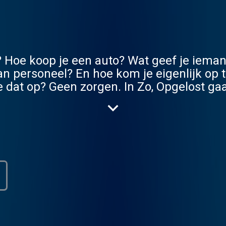
oe koop je een auto? Wat geef je iemand
n personeel? En hoe kom je eigenlijk op t
dat op? Geen zorgen. In Zo, Opgelost ga
re en comedians Tex de Wit en Stefan P
or je op. Elke maandag en vrijdag hoor je
Tex, Anna
p vanuit Droog in Amsterdam. Kom langs m
bleem minder de deur uit! Koop nu je kaartjes via:
opgelost zou zien?
of een maitje naar podcast@kro-ncrv.nl. E
nenkort een probleem armer! Jingle: Bovenburen (@bovenburen) 