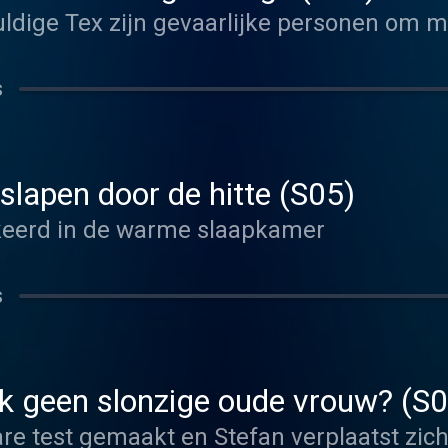
ldige Tex zijn gevaarlijke personen om m
s
 slapen door de hitte (S05)
rkeerd in de warme slaapkamer
s
k geen slonzige oude vrouw? (S
re test gemaakt en Stefan verplaatst zich