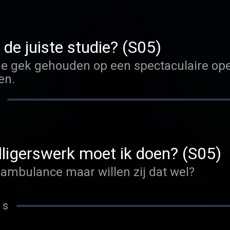
 de juiste studie? (S05)
r de gek gehouden op een spectaculaire o
en.
illigerswerk moet ik doen? (S05)
nambulance maar willen zij dat wel?
 s