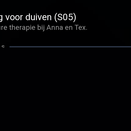
g voor duiven (S05)
re therapie bij Anna en Tex.
 s
j bemoeien met de opvoeding va
t om complimenten geven.
 s