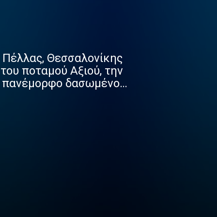
ς Πέλλας, Θεσσαλονίκης
του ποταμού Αξιού, την
το πανέμορφο δασωμένο
 λίμνη Δοϊράνη,
σπάνια είδη πουλιών και
ότητας από την εποχή
χουν δώσει σημαντικά