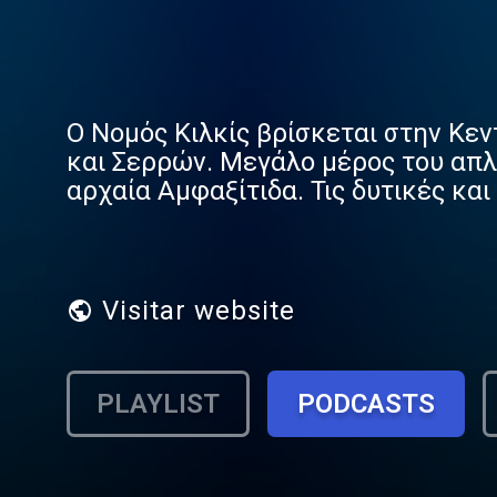
Ο Νομός Κιλκίς βρίσκεται στην Κε
και Σερρών. Μεγάλο μέρος του απλ
αρχαία Αμφαξίτιδα. Τις δυτικές κ
Πάικο και το Μπέλες, βορειοανατολ
αποτελεί, επίσης, ένα σύνορο και 
φυτών. Ολόκληρη η περιοχή φαίνετ
του Χαλκού και του Σιδήρου. Προϊσ
Visitar website
ευρήματα από την εποχή της 2ης π.Χ
PLAYLIST
PODCASTS