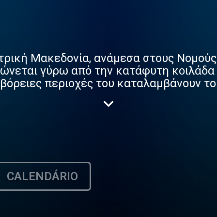
ντρική Μακεδονία, ανάμεσα στους Νομού
ώνεται γύρω από την κατάφυτη κοιλάδα 
αι βόρειες περιοχές του καταλαμβάνουν 
ικά τα Κρούσια, ενώ δυτικά και βόρεια η
ταυτόχρονα έναν πλούσιο υδροβιότοπο με 
αι ότι ήταν χώρος ανθρώπινης δραστηρι
τορικοί οικισμοί και διάσπαρτοι τάφοι έ
. χιλιετίας.
CALENDÁRIO