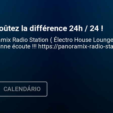
ûtez la différence 24h / 24 !
amix Radio Station ( Électro House Loung
e écoute !!! https://panoramix-radio-st
CALENDÁRIO