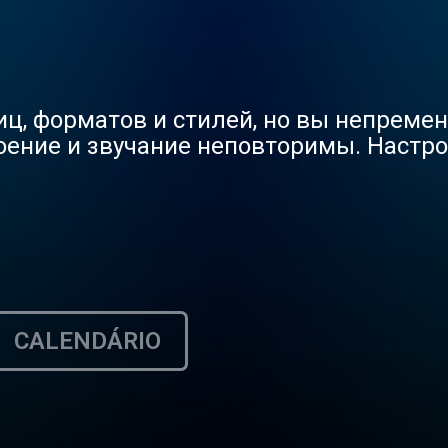
ц, форматов и стилей, но вы непременн
оение и звучание неповторимы. Настр
CALENDÁRIO