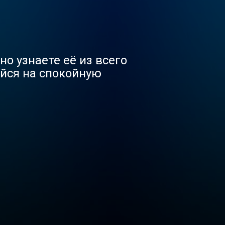
о узнаете её из всего
ойся на спокойную