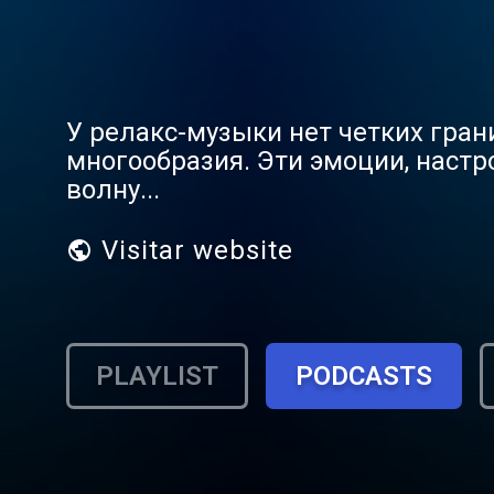
У релакс-музыки нет четких грани
многообразия. Эти эмоции, настр
волну...
Visitar website
PLAYLIST
PODCASTS