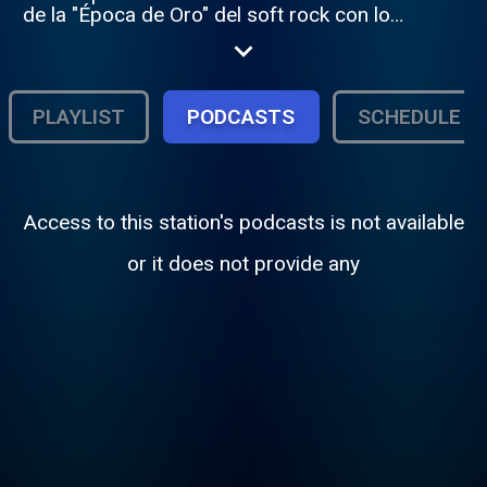
de la "Época de Oro" del soft rock con lo
más selecto del pop actual en transmisión
continua. Transmite desde Lima las 24
horas del día. Su programación está
meticulosamente diseñada para los
PLAYLIST
PODCASTS
SCHEDULE
amantes de los grandes clásicos del rock y
pop en inglés y español de las décadas de
los 70s, 80s y 90s.
Access to this station's podcasts is not available
or it does not provide any