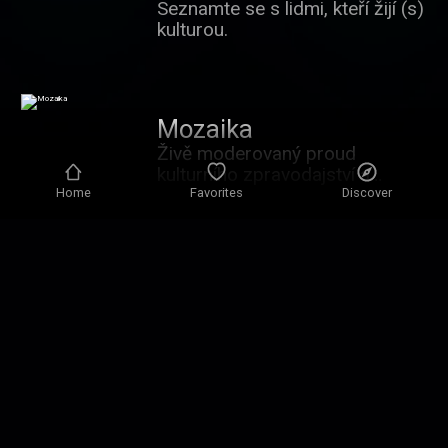
Seznamte se s lidmi, kteří žijí (s)
kulturou.
Mozaika
Živě moderovaný proud
kulturního zpravodajství a
publicistiky.
Home
Favorites
Discover
ArtCafé
Objevujte témata a osobnosti
mimo hlavní kulturní proud.
Osudy
Autentické vzpomínky