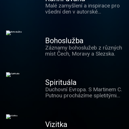
Malé zamyšlení a inspirace pro
v životě smysl, co je naplňuje, s
všední den v autorské
čím se těžko smiřuje i o tom, co
interpretaci.
je v dnešním světě
znepokojuje. Podcast Českého
rozhlasu Vltava vysíláme v
odpolední Mozaice.
Bohoslužba
Záznamy bohoslužeb z různých
míst Čech, Moravy a Slezska.
Spirituála
Duchovní Evropa. S Martinem C.
Putnou procházíme spletitými
duchovními dějinami Evropy
napříč národy i náboženskými
konfesemi.
Vizitka