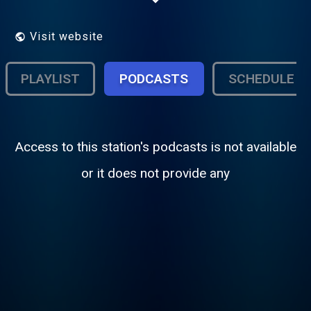
Eurer Region und präsentieren spannende
Beiträge und Reportagen aus Neunkirchen.
Über UKW hört Ihr uns auf der 94.6.
Visit website
PLAYLIST
PODCASTS
SCHEDULE
Access to this station's podcasts is not available
or it does not provide any