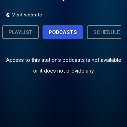
nuestra audiencia. Gracias por
escucharnos y participar en nuestras redes
sociales. Nos interesa tu opinión.
Visit website
PLAYLIST
PODCASTS
SCHEDULE
Access to this station's podcasts is not available
or it does not provide any