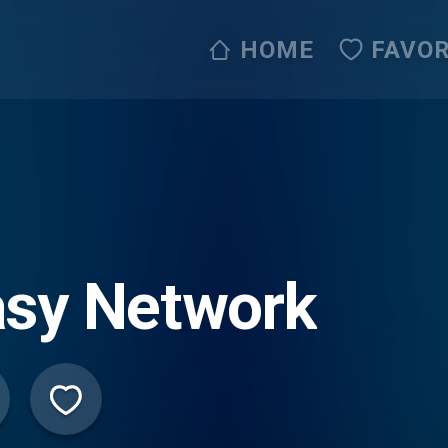
HOME
FAVOR
asy Network