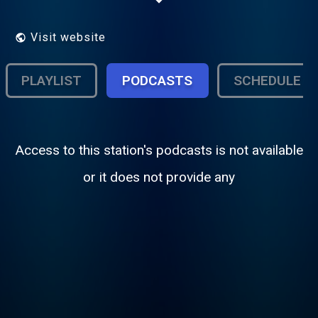
parfois tout aussi déjantées, avec leurs lots
de tubes kitschs qui résonnent encore aux
oreilles d'adolescents aujourd'hui (déjà)
Visit website
presque quadras ! C'est tout cet univers
que reconstitue la webradio Grunge 90.
PLAYLIST
PODCASTS
SCHEDULE
Access to this station's podcasts is not available
or it does not provide any