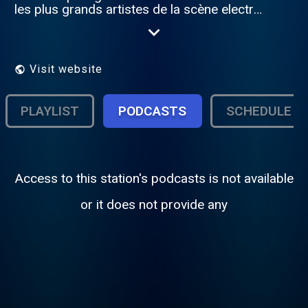
les plus grands artistes de la scène electro.
Revivez toute l'expérience des plus grands
bars Lounge du monde chez vous! Tous
les titres diffusés sont sélectionnés et triés
pour ne garder que les plus Sweet &
Visit website
Soulful.
PLAYLIST
PODCASTS
SCHEDULE
Access to this station's podcasts is not available
or it does not provide any