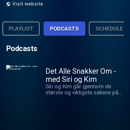
Visit website
PLAYLIST
PODCASTS
SCHEDULE
Podcasts
Det Alle Snakker Om -
med Siri og Kim
Siri og Kim går gjennom de
største og viktigste sakene på
TV, sosiale medier, musikk og
alt som rører seg av kultur høyt
og lavt. Med andre ord alt du
trenger å vite om det alle
snakker om. Vil du annonsere i
Det Alle Snakker Om? Ta