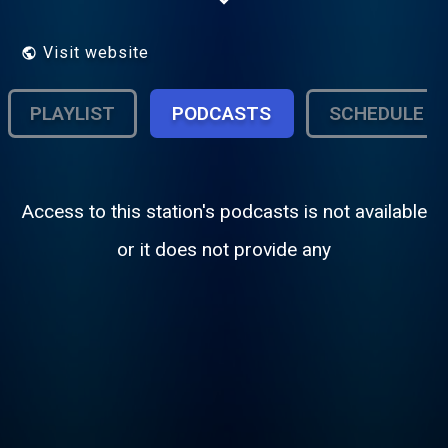
conhece e se identifica com o público
adulto qualificado de Curitiba. Pelo seu
desempenho a Rádio tem sido
Visit website
contemplada com diversos prêmios.
PLAYLIST
PODCASTS
SCHEDULE
Access to this station's podcasts is not available
or it does not provide any