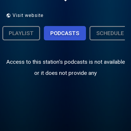
sorta di “colonna sonora” senza speaker in
diretta, con un palinsesto tutto musicale ed
una gestione totalmente computerizzata.
Visit website
PLAYLIST
PODCASTS
SCHEDULE
Access to this station's podcasts is not available
or it does not provide any