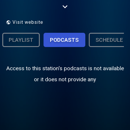
Verkehrsinfos und die beste Comedy. Und
den ganzen Tag: immer der beste Mix aus
Kult und Hits mit Radio Westfalica!
Visit website
PLAYLIST
PODCASTS
SCHEDULE
Access to this station's podcasts is not available
or it does not provide any