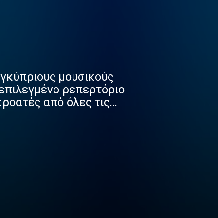
αγκύπριους μουσικούς
 επιλεγμένο ρεπερτόριο
κροατές από όλες τις
καρδιές όλων, μικρών και
ρυφή των ελληνικών
μουσικών παραγωγών,
εώματος. Καταξιωμένοι
ντας την καλύτερη