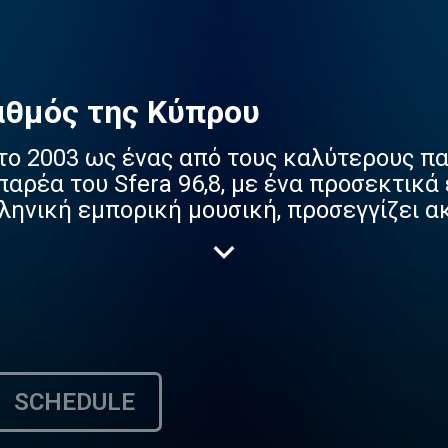
αθμός της Κύπρου
 το 2003 ως ένας από τους καλύτερους π
αρέα του Sfera 96,8, με ένα προσεκτικά
ληνική εμπορική μουσική, προσεγγίζει α
ιοχές της Κύπρου, ενώ έχει κερδίσει τις 
δυναμική, που τον κατατάσσουν στην κο
ταθμός απαρτίζεται από ένα επιτελείο 
αι γενικότερα του καλλιτεχνικού στερ
 Ελλάδα παίζουν με τις επιτυχίες, κρατώ
SCHEDULE