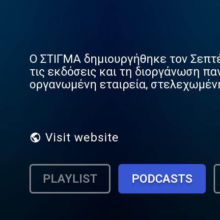
O ΣΤΙΓΜΑ δημιουργήθηκε τον Σεπτέ
τις εκδόσεις και τη διοργάνωση πα
οργανωμένη εταιρεία, στελεχωμέν
τεχνολογία. Στοχεύοντας ψηλά, εξε
Visit website
PLAYLIST
PODCASTS