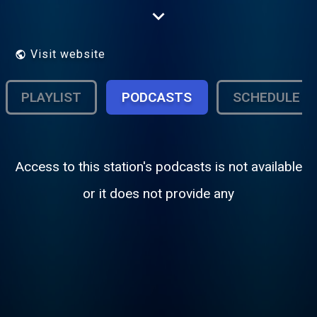
auditeurs, tandis que, chaque semaine,
SwingTime y est toujours animé par Jean-
Marie MASSE. "Une radio des Locales"
Visit website
PLAYLIST
PODCASTS
SCHEDULE
Access to this station's podcasts is not available
or it does not provide any