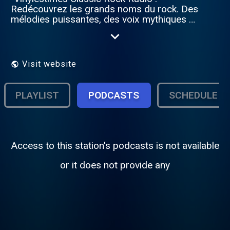
Redécouvrez les grands noms du rock. Des
mélodies puissantes, des voix mythiques et
l'énergie brute qui ont façonné l'histoire. Le
rock classique à son apogée, à tout
moment !"
Visit website
PLAYLIST
PODCASTS
SCHEDULE
Access to this station's podcasts is not available
or it does not provide any