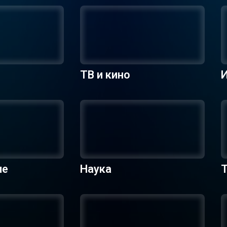
ТВ и кино
ие
Наука