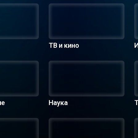
ТВ и кино
ие
Наука