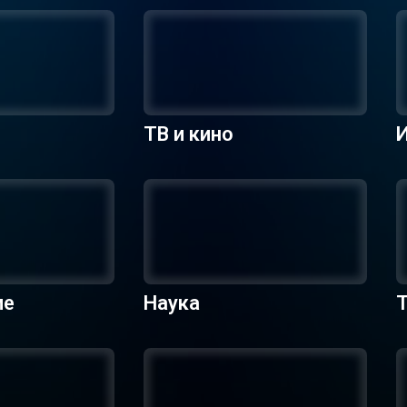
ТВ и кино
ие
Наука