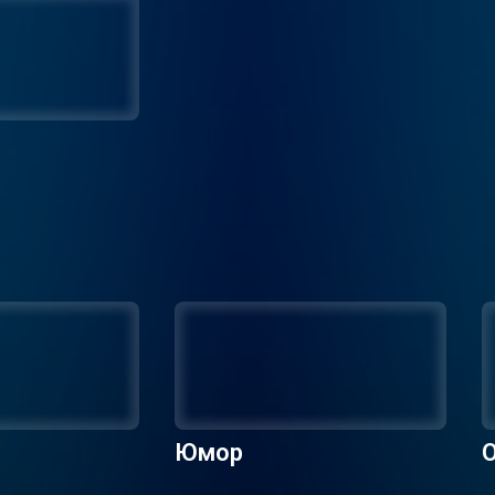
Юмор
О