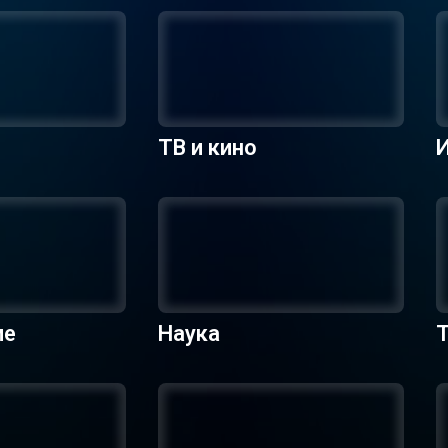
ТВ и кино
ие
Наука