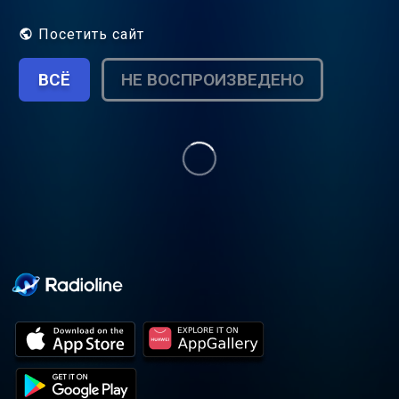
maintenant 5 ans. Plus connue sur les
réseaux sociaux sous le nom d'Elyrose. J’ai
Посетить сайт
la chance de rencontrer au quotidien des
femmes exceptionnelles et j’ai crée ce
ВСЁ
НЕ ВОСПРОИЗВЕДЕНО
podcast dans le but de partager ces
histoires qui méritent d’être connues. Les
parcours personnels et professionnels
sont riches et plein de rebondissements.
J'espère qu'ils vous inspireront.