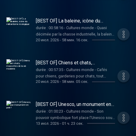
Pourtant, son histoire est marquée par sa
quasi-disparition lors du processus de
colonisation et d'expansion vers l'ouest.
[BEST OF] La baleine, icône du
Vous aimez ce podcast ? Pour écouter tous
militantisme écologique
durée : 00:58:16 - Cultures monde - Quasi
les épisodes sans limite, rendez-vous sur
décimée par la chasse industrielle, la baleine
Radio France
20 июл. 2026
-
58 мин. 16 сек.
est devenue l'emblème de la protection des
océans. Totem des ONG, ce mammifère
marin se retrouve au cœur d'une bataille
culturelle sur la manière de considérer les
[BEST OF] Chiens et chats,
animaux sauvages. Vous aimez ce podcast ?
mascottes de la vie moderne
durée : 00:57:35 - Cultures monde - Cafés
Pour écouter tous les épisodes sans limite,
pour chiens, garderies pour chats, tout
rendez-vous sur Radio France
20 июл. 2026
-
58 мин. 05 сек.
semble redéfinir les rapports entre les
hommes et leurs animaux de compagnie.
Cette évolution se ressent même jusque
dans les évolutions juridiques autour de leur
[BEST OF] Unesco, un monument en
statut. Vous aimez ce podcast ? Pour écouter
péril ?
durée : 01:00:23 - Cultures monde - Son
tous les épisodes sans limite, rendez-vous
pouvoir symbolique fort place l'Unesco sous
sur Radio France
13 июл. 2026
-
01 ч. 23 сек.
le feu des critiques. Son nouveau directeur
général souhaite mettre l'organisation des