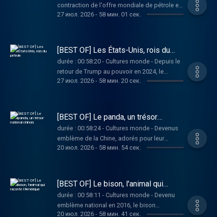
contraction de l'offre mondiale de pétrole et
podcast ? Pour écouter tous les épisodes
27 июл. 2026
-
58 мин. 01 сек.
de gaz liée à la guerre au Moyen-Orient met
sans limite, rendez-vous sur Radio France
en lumière les vulnérabilités persistantes des
économies européennes, qui dépendent de
fournisseurs extérieurs pour leur
[BEST OF] Les États-Unis, rois du
approvisionnement en énergies fossiles.
pétrole
durée : 00:58:20 - Cultures monde - Depuis le
Vous aimez ce podcast ? Pour écouter tous
retour de Trump au pouvoir en 2024, le
les épisodes sans limite, rendez-vous sur
27 июл. 2026
-
58 мин. 20 сек.
secteur des énergies fossiles est encore
Radio France
plus massivement soutenu par la Maison
Blanche qu'auparavant. Utilisé comme un
instrument de domination, le pétrole
[BEST OF] Le panda, un trésor
étatsunien n'en demeure pas moins pris dans
national chinois
durée : 00:58:24 - Cultures monde - Devenus
les dynamiques du marché mondial. Vous
emblème de la Chine, adorés pour leur
aimez ce podcast ? Pour écouter tous les
20 июл. 2026
-
58 мин. 54 сек.
mignonnerie, les pandas font l'objet de
épisodes sans limite, rendez-vous sur Radio
tractations diplomatiques importantes entre
France
la Chine et ses partenaires. Vous aimez ce
podcast ? Pour écouter tous les épisodes
[BEST OF] Le bison, l'animal qui
sans limite, rendez-vous sur Radio France
raconte l’Amérique
durée : 00:58:11 - Cultures monde - Devenu
emblème national en 2016, le bison
20 июл. 2026
-
58 мин. 41 сек.
d'Amérique incarne l'identité des États-Unis.