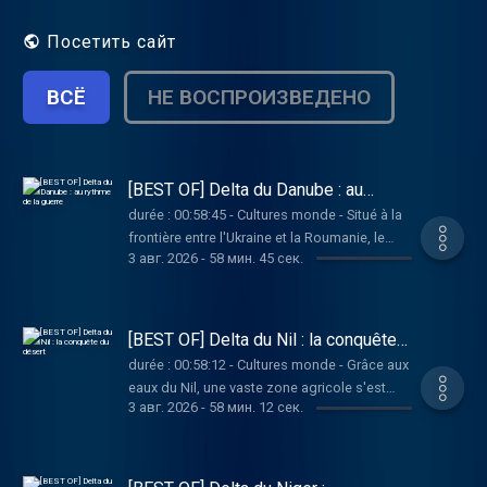
Посетить сайт
ВСЁ
НЕ ВОСПРОИЗВЕДЕНО
[BEST OF] Delta du Danube : au
rythme de la guerre
durée : 00:58:45 - Cultures monde - Situé à la
frontière entre l'Ukraine et la Roumanie, le
3 авг. 2026
-
58 мин. 45 сек.
delta du fleuve Danube est un espace fragile.
C'est aussi une zone stratégique, puisque
c’est grâce à ses ports que sont acheminés
et exportés une partie de la production
[BEST OF] Delta du Nil : la conquête
céréalière ukrainienne. Vous aimez ce
du désert
durée : 00:58:12 - Cultures monde - Grâce aux
podcast ? Pour écouter tous les épisodes
eaux du Nil, une vaste zone agricole s'est
sans limite, rendez-vous sur Radio France
3 авг. 2026
-
58 мин. 12 сек.
développée dans le delta, devenu le poumon
économique du pays. Mais face aux besoins
d’une population croissante, les politiques
actuelles visent à étendre les activités