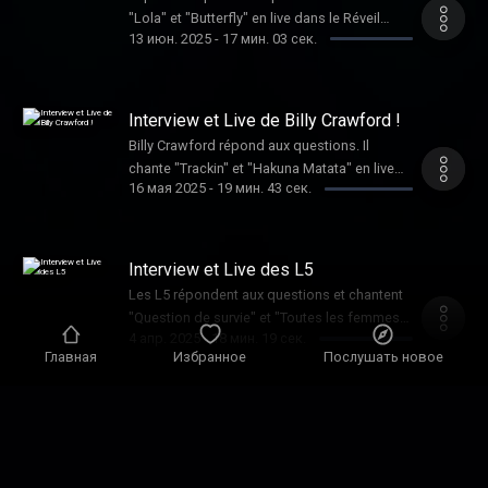
"Lola" et "Butterfly" en live dans le Réveil
13 июн. 2025
-
17 мин. 03 сек.
Chérie.
Interview et Live de Billy Crawford !
Billy Crawford répond aux questions. Il
chante "Trackin" et "Hakuna Matata" en live
16 мая 2025
-
19 мин. 43 сек.
dans le Réveil Chérie.
Interview et Live des L5
Les L5 répondent aux questions et chantent
"Question de survie" et "Toutes les femmes
4 апр. 2025
-
18 мин. 19 сек.
de ta vie" en live dans le Réveil Chérie.
Главная
Избранное
Послушать новое
Interview et Live d'Akon
Akon répond aux questions et chante
"Beautiful Day" en live dans le Réveil Chérie.