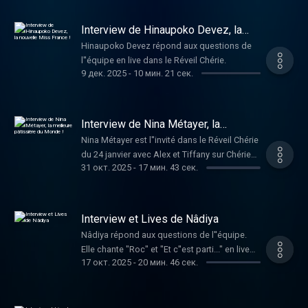
Interview de Hinaupoko Devez, la
nouvelle Miss France !
Hinaupoko Devez répond aux questions de
l''équipe en live dans le Réveil Chérie.
9 дек. 2025
-
10 мин. 21 сек.
Interview de Nina Métayer, la
meilleure pâtissière du Monde !
Nina Métayer est l''invité dans le Réveil Chérie
du 24 janvier avec Alex et Tiffany sur Chérie
31 окт. 2025
-
17 мин. 43 сек.
FM ! Elle répond aux questions dans le Réveil
Chérie.
Interview et Lives de Nâdiya
Nâdiya répond aux questions de l''équipe.
Elle chante "Roc" et "Et c''est parti..." en live
17 окт. 2025
-
20 мин. 46 сек.
dans le Réveil Chérie.