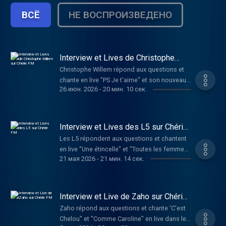
ВСЁ
НЕ ВОСПРОИЗВЕДЕНО
Interview et Lives de Christophe
Willem sur Chérie FM
Christophe Willem répond aux questions et
chante en live "PS Je t'aime" et son nouveau
26 июн. 2026
-
20 мин. 10 сек.
single "Systaime"
Interview et Lives des L5 sur Chérie
FM
Les L5 répondent aux questions et chantent
en live "Une étincelle" et "Toutes les femmes
21 мая 2026
-
21 мин. 14 сек.
de ta vie"
Interview et Live de Zaho sur Chérie
FM
Zaho répond aux questions et chante 'C'est
Chelou" et "Comme Caroline" en live dans le