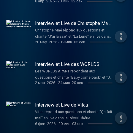
8 апр. 2026
-
20 мин. 32 сек.
Réveil Chérie.
Interview et Live de Christophe Maé
à Disney Adventure World !
Christophe Maé répond aux questions et
chante "J'ai laissé" et "La Lune" en live dans
20 мар. 2026
-
19 мин. 05 сек.
le Réveil Chérie.
Interview et Live des WORLDS
APART !
Les WORLDS APART répondent aux
questions et chante "Baby come back" et "Je
2 мар. 2026
-
24 мин. 20 сек.
te donne" en live dans le Réveil Chérie.
Interview et Live de Vitaa
Vitaa répond aux questions et chante "Ça fait
mal" en live dans le Réveil Chérie.
6 фев. 2026
-
20 мин. 03 сек.