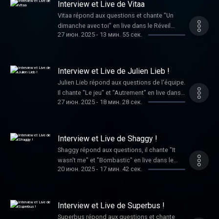
Interview et Live de Vitaa
Vitaa répond aux questions et chante "Un
dimanche avec toi" en live dans le Réveil
27 июн. 2025
-
13 мин. 55 сек.
Chérie.
Interview et Live de Julien Lieb !
Julien Lieb répond aux questions de l'équipe.
Il chante "Le jeu" et "Autrement" en live dans
27 июн. 2025
-
18 мин. 28 сек.
le Réveil Chérie.
Interview et Live de Shaggy !
Shaggy répond aux questions, il chante "It
wasn't me" et "Bombastic" en live dans le
20 июн. 2025
-
17 мин. 42 сек.
Réveil Chérie.
Interview et Live de Superbus !
Superbus répond aux questions et chante