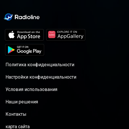
perspective de vue. Bienvenue dans mon
shopper les livres, box, oracles et bijoux
univers, aujourd'hui nous parlerons
énergétiques voici le lien de l’eshop:
synchronicités miracle! Pour plus de contenu
https://www.lesmedeoresdankaa.fr/
n’hesitez pas à visiter mon compte
Instagram :
https://www.instagram.com/lesmedeoresdankaa/?
hl=fr Si la mémoire cellulaire vous intéresse
voici le replay de ma conférence du 30
octobre donnée au palais des congrès de
Perpignan :
https://lesmedeoresdankaa.podia.com/conference-
Политика конфиденциальности
memoire-cellulaire-physique-quantique Pour
shopper les livres, box, oracles et bijoux
Настройки конфиденциальности
énergétiques voici le lien de l’eshop:
https://www.lesmedeoresdankaa.fr/
Условия использования
Наши решения
Контакты
карта сайта