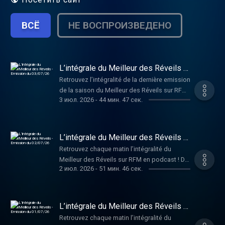
ВСЁ
НЕ ВОСПРОИЗВЕДЕНО
L’intégrale du Meilleur des Réveils -
Emission du 03/07/26
Retrouvez l’intégralité de la dernière emission
de la saison du Meilleur des Réveils sur RFM
3 июл. 2026
-
44 мин. 47 сек.
en podcast ! De la bonne humeur, de la
musique, et des infos décalées pour bien
démarrer la journée, en compagnie de
Philippe Lellouche et Caroline Ithurbide !
L’intégrale du Meilleur des Réveils -
Retour le 24 août en direct dès 6 heures !
Emission du 02/07/26
Retrouvez chaque matin l’intégralité du
Hébergé par Audiomeans. Visitez
Meilleur des Réveils sur RFM en podcast ! De
audiomeans.fr/politique-de-confidentialite
2 июл. 2026
-
51 мин. 46 сек.
la bonne humeur, de la musique, et des infos
pour plus d'informations.
décalées pour bien démarrer la journée, en
compagnie de Philippe Lellouche et Caroline
Ithurbide ! Hébergé par Audiomeans. Visitez
L’intégrale du Meilleur des Réveils -
audiomeans.fr/politique-de-confidentialite
Emission du 01/07/26
Retrouvez chaque matin l’intégralité du
pour plus d'informations.