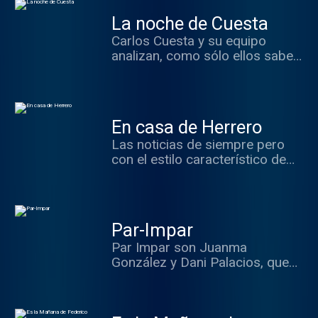
La noche de Cuesta
Carlos Cuesta y su equipo
analizan, como sólo ellos saben
hacerlo, todo lo ocurrido
durante la jornada... y lo que
está por ocurrir: claves,
investigación, voces y
En casa de Herrero
protagonistas de la actualidad.
Las noticias de siempre pero
con el estilo característico de
Luis Herrero y todo su equipo.
Nos aseguran información y
grandes dosis de
entretenimiento para las tardes
Par-Impar
de esRadio.
Par Impar son Juanma
González y Dani Palacios, que
comentan todas las películas,
series y otros aspectos de
cultura popular que se te