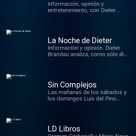
vaya usted a saber qué.
Información, opinión y
Petón, José Luis Garci...
entretenimiento, con Dieter
Brandau y su equipo.
La Noche de Dieter
Información y opinión. Dieter
Brandau analiza, como sólo él
sabe hacerlo, todo lo que ha
ocurrido durante el día con el
mejor resumen de la radio, las
claves, los sonidos y los
Sin Complejos
protagonistas del día. Además,
Las mañanas de los sábados y
el mejor análisis con nuestros
los domingos Luis del Pino
cronistas, contertulios y
analiza toda la actualidad
expertos, sin olvidarnos de la
política de la semana.
participación de los oyentes,
parte fundamental del
programa.
LD Libros