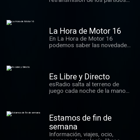
y la salud. Todo ello con
de la Liga.
actuaciones musicales en
directo.
La Hora de Motor 16
En La Hora de Motor 16
podemos saber las novedades
del mundo automovilístico y la
actualidad deportiva del motor,
además de escuchar
entrevistas con sus
Es Libre y Directo
protagonistas y recordar cómo
esRadio salta al terreno de
eran los coches más conocidos
juego cada noche de la mano
del pasado. Todo ello con el
de Daniel Blanco y Daniel Ortín.
equipo de la prestigiosa revista
Toda la actualidad deportiva,
de Motor 16.
entrevistas...
Estamos de fin de
semana
Información, viajes, ocio,