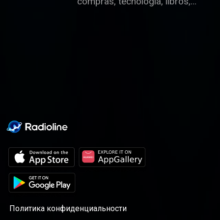
compras, tecnología, libros,
deportes..., en el programa de
Pedro Madera todo tiene
cabida de una forma
entretenida y desenfadada.
Tanto, que conoceremos la cara
menos seria de nuestros
políticos y empresarios.
Политика конфиденциальности