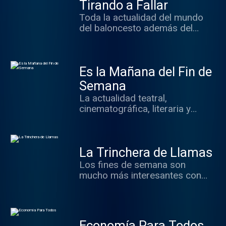
Tirando a Fallar
Toda la actualidad del mundo
del baloncesto además del
repaso a los grandes hitos de la
historia de este deporte.
Es la Mañana del Fin de
Semana
La actualidad teatral,
cinematográfica, literaria y
gastronómica con Elia
Rodríguez.
La Trinchera de Llamas
Los fines de semana son
mucho más interesantes con
"La Trinchera de Llamas", un
programa que nos mantiene al
tanto de la economía, la política,
la cultura y todo lo que está
Economía Para Todos