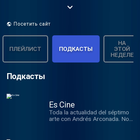
Herrero.
Посетить сайт
НА
ПЛЕЙЛИСТ
ПОДКАСТЫ
ЭТОЙ
НЕДЕЛЕ
Подкасты
Es Cine
Toda la actualidad del séptimo
arte con Andrés Arconada. Nos
trae las mejores entrevistas a
los protagonistas del momento
y recomienda qué ver en el cine.