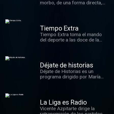
morbo, de una forma directa,
clara y respetuosa.
Tiempo Extra
Tiempo Extra toma el mando
del deporte a las doce de la
noche en esRadio. El fútbol y el
resto de deportes serán vistos
con el rigor informativo
necesario pero siempre con el
Déjate de historias
estilo inconfundible de Vicente
Déjate de Historias es un
Azpitarte, que dirige en esta
programa dirigido por María
nueva aventura a uno de los
José Peláez que invita a
mejores equipos de la radio
disfrutar de la vida alejado de
deportiva española.
tópicos. Se acerca al teatro, el
cine, la literatura, la arquitectura,
La Liga es Radio
la joyería, la gastronomía, la
Vicente Azpitarte dirige la
piscología, la costura, la belleza
retransmisión de los partidos