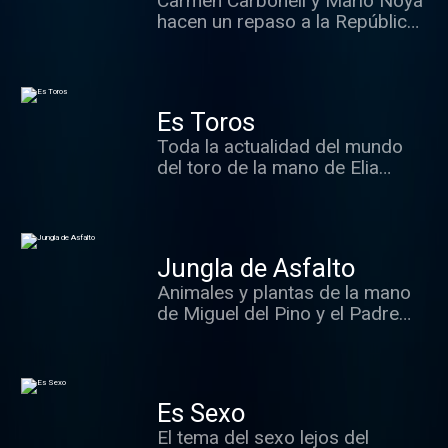
Carmen Carbonell y Mario Noya
hacen un repaso a la República
de las Letras, a los libros
buenos... y malos.
Es Toros
Toda la actualidad del mundo
del toro de la mano de Elia
Rodríguez y sus colaboradores
habituales.
Jungla de Asfalto
Animales y plantas de la mano
de Miguel del Pino y el Padre
Mundina que dan los mejores
consejos para cuidarlos.
Es Sexo
El tema del sexo lejos del