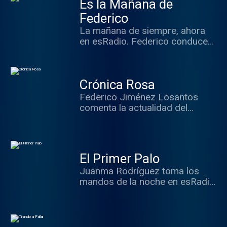
Es la Mañana de
puedan ocurrir. Todo con
invitados, música, y mucho
Federico
sentido del humor.
La mañana de siempre, ahora
en esRadio. Federico conduce
las mañanas con sus
colaboradores habituales.
Información y opinión.
Crónica Rosa
Federico Jiménez Losantos
comenta la actualidad del
mundo del corazón junto a
Isabel González y sus
colaboradores.
El Primer Palo
Juanma Rodríguez toma los
mandos de la noche en esRadio
en un programa deportivo
distinto con información y
mucha opinión.