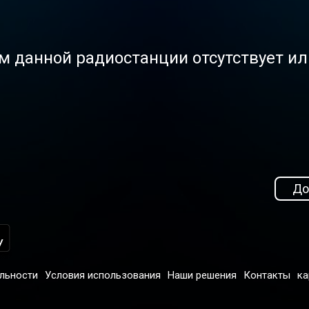
м данной радиостанции отсутствует и
До
льности
Условия использования
Наши решения
Контакты
ка