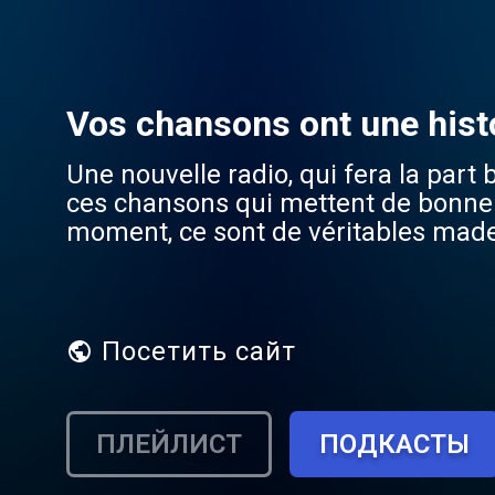
Vos chansons ont une hist
Une nouvelle radio, qui fera la part
ces chansons qui mettent de bonne 
moment, ce sont de véritables made
émotions de notre vie. Viva+, c’est 
toujours mais dans un esprit modern
radio pour perpétuer les bonnes émo
Посетить сайт
ПЛЕЙЛИСТ
ПОДКАСТЫ