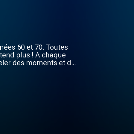
nnées 60 et 70. Toutes
tend plus ! A chaque
peler des moments et des
e des chansons de
+ sera votre nouvelle
 radio.