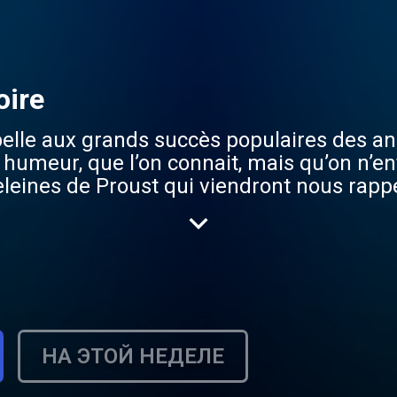
oire
 belle aux grands succès populaires des a
humeur, que l’on connait, mais qu’on n’en
leines de Proust qui viendront nous rap
le renouveau de la radio ! La redécouvert
e ! Loin de regretter le temps passé, Viva
tions. Disponible en DAB+ et via le player
НА ЭТОЙ НЕДЕЛЕ