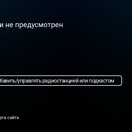
ли не предусмотрен
бавить/управлять радиостанцией или подкастом
рта сайта