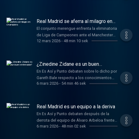
Visit podcastchoices.com/adchoices
Real Madrid se aferra al milagro en
Champions
El conjunto merengue enfrenta la eliminatoria
de Liga de Campeones ante el Manchester
12 mars 2026
-
48 min 10 sek
City de Pep Guardiola. Learn more about your
ad choices. Visit
podcastchoices.com/adchoices
¿Zinedine Zidane es un buen
entrenador?
En Es Así y Punto debaten sobre lo dicho por
Gareth Bale respecto a los conocimientos
6 mars 2026
-
54 min 46 sek
tácticos del técnico francés. Learn more
about your ad choices. Visit
podcastchoices.com/adchoices
Real Madrid es un equipo a la deriva
En Es Así y Punto debaten después de la
derrota del equipo de Álvaro Arbeloa frente
6 mars 2026
-
48 min 02 sek
al Getafe en LaLiga. Learn more about your
ad choices. Visit