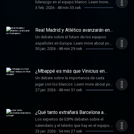
liderazgo en el equipo blanco. Learn more
3 feb. 2026
-
48 min 35 sek
about your ad choices. Visit
podcastchoices.com/adchoices
Real Madrid y Atlético avanzarán en
Champions
Un debate sobre el futuro de los equipos
españoles en Europa. Learn more about your
30 jan. 2026
-
48 min 29 sek
ad choices. Visit
podcastchoices.com/adchoices
¿Mbappé es más que Vinicius en
Real Madrid?
Un debate sobre la importancia de cada
jugar con los blancos. Learn more about your
27 jan. 2026
-
48 min 51 sek
ad choices. Visit
podcastchoices.com/adchoices
¿Qué tanto extrañará Barcelona a
Pedri?
Los expertos de ESPN debaten sobre el
calendario y el talento que hay en el equipo.
23 jan. 2026
-
54 min 27 sek
Learn more about your ad choices. Visit