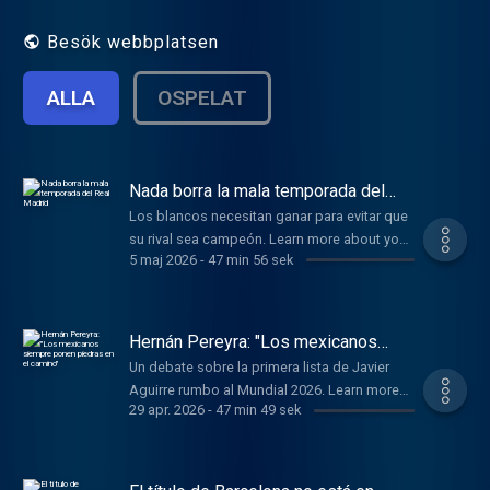
Besök webbplatsen
ALLA
OSPELAT
Nada borra la mala temporada del
Real Madrid
Los blancos necesitan ganar para evitar que
su rival sea campeón. Learn more about your
5 maj 2026
-
47 min 56 sek
ad choices. Visit
podcastchoices.com/adchoices
Hernán Pereyra: "Los mexicanos
siempre ponen piedras en el camino"
Un debate sobre la primera lista de Javier
Aguirre rumbo al Mundial 2026. Learn more
29 apr. 2026
-
47 min 49 sek
about your ad choices. Visit
podcastchoices.com/adchoices