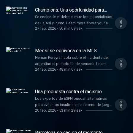
podcastchoices.com/adchoices
Champions: Una oportunidad para
Barcelona y Atleti
Se enciende el debate entre los especialistas
de Es Así y Punto. Learn more about your ad
27 feb. 2026
-
50 min 09 sek
choices. Visit
podcastchoices.com/adchoices
Messi se equivoca en la MLS
Hernán Pereyra habla sobre el incidente del
argentino el pasado fin de semana. Learn
24 feb. 2026
-
48 min 07 sek
more about your ad choices. Visit
podcastchoices.com/adchoices
Una propuesta contra el racismo
Los expertos de ESPN buscan alternativas
para evitar los insultos en el terreno de juego.
20 feb. 2026
-
53 min 29 sek
Learn more about your ad choices. Visit
podcastchoices.com/adchoices
Barcelona se cae en el momento