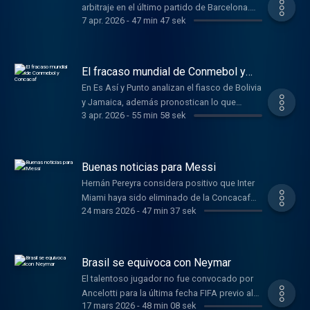
arbitraje en el último partido de Barcelona.
7 apr. 2026
-
47 min 47 sek
Learn more about your ad choices. Visit
podcastchoices.com/adchoices
El fracaso mundial de Conmebol y
Concacaf
En Es Así y Punto analizan el fiasco de Bolivia
y Jamaica, además pronostican lo que
3 apr. 2026
-
55 min 58 sek
podría pasar en el duelo Atlético de Madrid
vs. Barcelona. Learn more about your ad
choices. Visit
podcastchoices.com/adchoices
Buenas noticias para Messi
Hernán Pereyra considera positivo que Inter
Miami haya sido eliminado de la Concacaf
24 mars 2026
-
47 min 37 sek
Champions Cup. Learn more about your ad
choices. Visit
podcastchoices.com/adchoices
Brasil se equivoca con Neymar
El talentoso jugador no fue convocado por
Ancelotti para la última fecha FIFA previo al
17 mars 2026
-
48 min 08 sek
Mundial. Learn more about your ad choices.