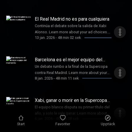
podcastchoices.com/adchoices
El Real Madrid no es para cualquiera
Continúa el debate sobre la salida de Xabi
Alonso. Learn more about your ad choices.
13 jan. 2026
-
48 min 02 sek
Visit podcastchoices.com/adchoices
Barcelona es el mejor equipo del
momento
Un debate rumbo a la final de la Supercopa
contra Real Madrid. Learn more about your
8 jan. 2026
-
48 min 11 sek
ad choices. Visit
podcastchoices.com/adchoices
Xabi, ganar o morir en la Supercopa
de España
El equipo blanco disputa su primer título del
año, y solo le vale ganar. Learn more about
6 jan. 2026
-
48 min 08 sek
your ad choices. Visit
Start
Favoriter
Upptäck
podcastchoices.com/adchoices