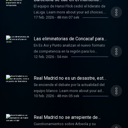
importante de la temporada
El equipo de Hansi Flick cedió el liderato de
LaLiga. Learn more about your ad choices.
17 feb. 2026
-
48 min 07 sek
Visit podcastchoices.com/adchoices
Las eliminatorias de Concacaf para
el 2030
En Es Asi y Punto analizan el nuevo formato
de competencia en la región para los
12 feb. 2026
-
54 min
boletos del próximo Mundial. Learn more
about your ad choices. Visit
podcastchoices.com/adchoices
Real Madrid no es un desastre, está
a un punto de Barcelona
Se enciende el debate por la actualidad del
equipo blanco. Learn more about your ad
10 feb. 2026
-
48 min 05 sek
choices. Visit
podcastchoices.com/adchoices
Real Madrid no se arrepiente de
haber sacado a Xabi
Cuestionamientos sobre Arbeola y su