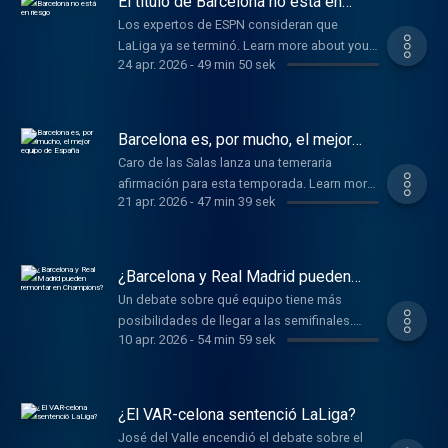
El título de Barcelona no está en
riesgo
Los expertos de ESPN consideran que
LaLiga ya se terminó. Learn more about your
24 apr. 2026
-
49 min 50 sek
ad choices. Visit
podcastchoices.com/adchoices
Barcelona es, por mucho, el mejor
equipo de España
Caro de las Salas lanza una temeraria
afirmación para esta temporada. Learn more
21 apr. 2026
-
47 min 39 sek
about your ad choices. Visit
podcastchoices.com/adchoices
¿Barcelona y Real Madrid pueden
remontar en Champions?
Un debate sobre qué equipo tiene más
posibilidades de llegar a las semifinales.
10 apr. 2026
-
54 min 59 sek
Learn more about your ad choices. Visit
podcastchoices.com/adchoices
¿El VAR-celona sentenció LaLiga?
José del Valle encendió el debate sobre el