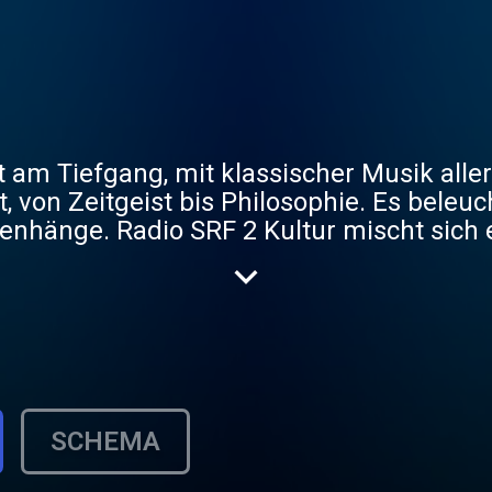
st am Tiefgang, mit klassischer Musik all
, von Zeitgeist bis Philosophie. Es beleuc
änge. Radio SRF 2 Kultur mischt sich ein
mpetent. Mit Wort-, Hörspiel- und Musikpr
.
SCHEMA