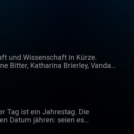
aft und Wissenschaft in Kürze.
äring, Alice Henkes, Sarah Herwig,
chmugge, Bernard Senn, Michael
 Tag ist ein Jahrestag. Die
llen Datum jähren: seien es
jährt sich eine skurile, tragische