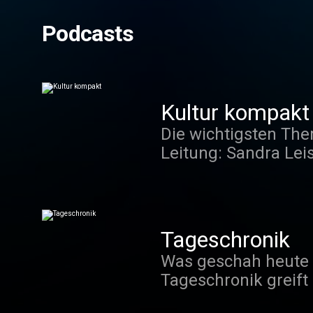
Podcasts
Kultur kompakt
Die wichtigsten The
Leitung: Sandra Leis Redaktion: Igor Basic, Katrin Becker, Sabine Bitter, Katharina Brierley, V
Dürring, Gisela Feuz
Anna Jungen, Ellin
Sennhauser, Dagmar Walser, Raphael
Kontakt: info@srf2k
Tageschronik
Was geschah heute v
Tageschronik greift 
Geburtstage, Skandal