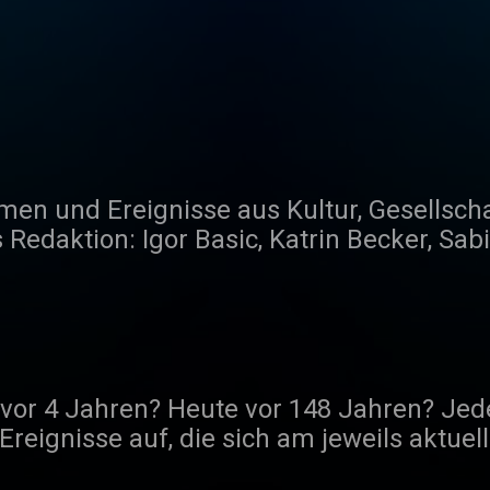
men und Ereignisse aus Kultur, Gesellsch
anda
, Noëmi Gradwohl, Irene Grüter, Brigitte H
or Landmann, Monika Schärer, Susanne S
 Zehnder Redaktionsassistenz: Nicole Schürmann
ultur.ch
or 4 Jahren? Heute vor 148 Jahren? Jeder
Ereignisse auf, die sich am jeweils aktue
e, Erfindungen oder Rekorde. Fast täglich 