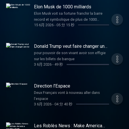
Elon Musk de 1000 milliards
Elon Musk voit sa fortune franchir la barre
record et symbolique de plus de 1000
15 6月 2026
-
05 分 15 秒
milliards de dollars
Donald Trump veut faire changer une
loi
pour pouvoir de son vivant avoir son effigie
sur les billets de banque
3 6月 2026
-
49 秒
Direction l’Espace
Deux Français vont à nouveau aller dans
l’espace
3 6月 2026
-
04 分 40 秒
Les Roblès News : Make America