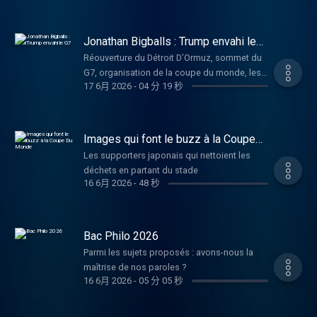
Etats Unis a signé l’accord de paix avec l’Iran
Jonathan Bigballs : Trump envahi le
G7
Réouverture du Détroit D’Ormuz, sommet du
G7, organisation de la coupe du monde, les
17 6月 2026
-
04 分 19 秒
Etats Unis sont au centre de l’actualité.
Images qui font le buzz à la Coupe
Du Monde
Les supporters japonais qui nettoient les
déchets en partant du stade
16 6月 2026
-
48 秒
Bac Philo 2026
Parmi les sujets proposés : avons-nous la
maîtrise de nos paroles ?
16 6月 2026
-
05 分 05 秒