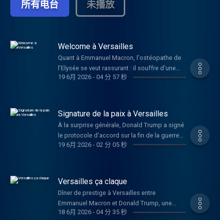
所有电台
未播放
Welcome à Versailles
Quant à Emmanuel Macron, l'ostéopathe de
l’Elysée se veut rassurant : il souffre d’une
19 6月 2026
-
04 分 57 秒
simple lombalgie provoquée par les
courbettes à répétition, ...
Signature de la paix à Versailles
À la surprise générale, Donald Trump a signé
le protocole d’accord sur la fin de la guerre
19 6月 2026
-
02 分 05 秒
avec l’Iran.
Versailles ça claque
Dîner de prestige à Versailles entre
Emmanuel Macron et Donald Trump, une
18 6月 2026
-
04 分 35 秒
réception durant laquelle le président des