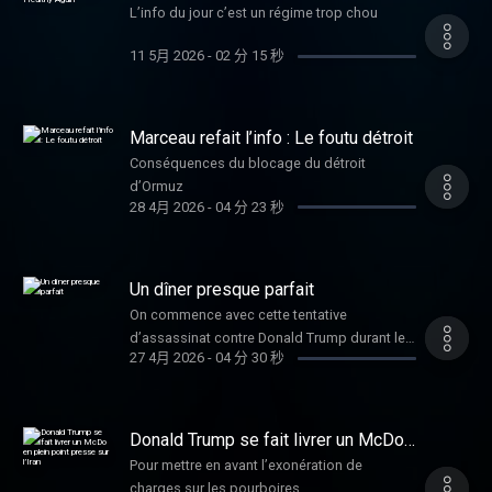
Healthy Again
L’info du jour c’est un régime trop chou
11 5月 2026
-
02 分 15 秒
Marceau refait l’info : Le foutu détroit
Conséquences du blocage du détroit
d’Ormuz
28 4月 2026
-
04 分 23 秒
Un dîner presque parfait
On commence avec cette tentative
d’assassinat contre Donald Trump durant le
27 4月 2026
-
04 分 30 秒
célèbre diner des correspondants à la
Maison Blanche, le tireur a été
immédiatement interpelé, il n’y a pas de
victimes
Donald Trump se fait livrer un McDo
en plein point presse sur l’Iran
Pour mettre en avant l’exonération de
charges sur les pourboires