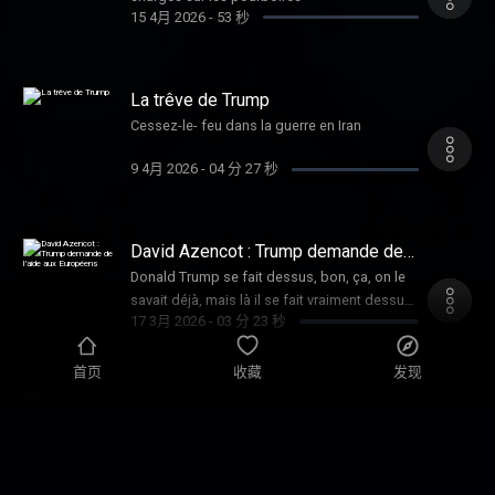
15 4月 2026
-
53 秒
La trêve de Trump
Cessez-le- feu dans la guerre en Iran
9 4月 2026
-
04 分 27 秒
David Azencot : Trump demande de
l’aide aux Européens
Donald Trump se fait dessus, bon, ça, on le
savait déjà, mais là il se fait vraiment dessus.
17 3月 2026
-
03 分 23 秒
Attends, personne lui avait dit que les
Iraniens allaient se défendre, p… !
首页
收藏
发现
Est-ce que vous avez vu cette statue
de Donald Trump et Jeffrey Epstein
… imitant la scène du Titanic de Di Caprio et
l’un contre l’autre ?
Kate Winslet sur la proue du Titanic… érigé
12 3月 2026
-
01 分 47 秒
devant le Capitole à Washington