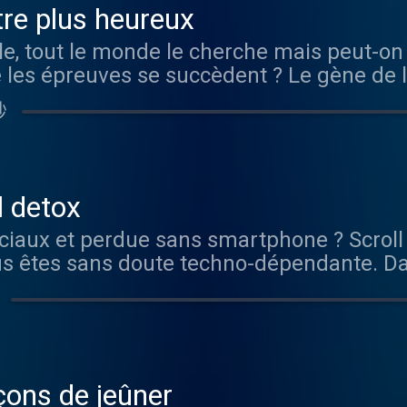
tre plus heureux
le, tout le monde le cherche mais peut-on
es épreuves se succèdent ? Le gène de la jo
reux ? Quelle différence entre bonheur et p
秒
 1 d’Happiness Therapy, nous nous sommes
nce Servan-Schreiber, « professeure de bo
r Patate, aux Editions Marabout qui donne
iter à fond des bons moments. Le philosop
l detox
t du roman La Joie, aux éditions Allary no
ciaux et perdue sans smartphone ? Scrol
t nous encourage à la cultiver, même au fo
us êtes sans doute techno-dépendante. D
an Deveze décrypte la neurochimie du pla
onsacré à la digital detox, - La journalis
différence entre les deux. Si certaines pe
ec courage et humour sa relation ambiguë 
uées pour le Nirvana que d’autres au dépar
t du bien et la piègent. Elle confie comment
accessible à tous. Switcher son cerveau e
difficiles avant d’envahir sa vie et celle d
, quelques membres de la rédaction nous
n Fabrice Midal, auteur de Foutez-vous la 
s petits bonheurs. Vous pouvez écouter H
çons de jeûner
ite à réfléchir à la manière dont nous so
Apple Podcast , Soundcloud , Spotify , Dee