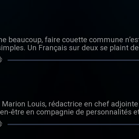
hangé sa vie, à elle et à toute sa famille.
 Deezer , YouTube ou via son flux RSS . Et s
novations majeures qui marquent leur ép
ient même une nécessité. La voiture perd 
ne Juliette Loridan qui pratique l’équithér
ebook , Instagram et Twitter . Happiness
tique-de-confidentialite pour plus d'inform
te dangereux ; la trottinette, quelque peu p
ienne Golden Retriever. L’occasion de rev
ôme . La vie est belle en Lancôme… Lancô
pratiques et praticables. Restent nos pie
herapy. Elle fait part des découvertes récen
e de beauté. Son ambition est d’offrir à ch
alle de sport bondée ou d’attendre les va
able de dépister les maladies, notamment c
r sa beauté et sa féminité, quel que soit 
 beaucoup, faire couette commune n’est pa
orps et notre esprit peuvent se réappropri
de médicaments sont issus du monde anim
n lui offrant le meilleur de la science, av
simples. Un Français sur deux se plaint d
 Compostelle pour trouver les chemins de l
ars à chats et vous fait rencontrer Fa-Raon
oque. Hébergé par Ausha. Visitez ausha.c
même perdu une heure trente de sommeil 
musarder, gambader représentait l’ultime
ien Le Bristol. Vous pouvez écouter Happi
lus d'informations.
秒
tées ? Il y a plein, plein de raisons mais s
erapy sur le site Madame Figaro , Apple P
 Podcast , Soundcloud , Spotify , Deezer 
 mauvais coucheurs », il semblerait que la 
Tube ou via son flux RSS . Et suivre toute 
l’actualité de nos podcasts sur Facebook , 
it jamais totalement innocente. L’Institut 
ram et Twitter . Happiness Therapy est p
t proposéen partenariat avec Lancôme . La
nd que la moitié des Français dorment en 
belle en Lancôme… Lancôme l’affirme : le 
ffirme : le bonheur est la plus belle for
out au début. L’autre vous réchauffe, vou
ambition est d’offrir à chacune la liberté
 la liberté de s’épanouir, de sublimer sa b
, Marion Louis, rédactrice en chef adjoint
rfois ça se complique... Pourquoi tant de g
té, quel que soit son âge, quelle que soit
le que soit sa couleur de peau, et en lui of
en-être en compagnie de personnalités et
ous allons vous aider à maîtriser l’art du 
ur de la science, avec des innovations maj
novations majeures qui marquent leur ép
Et de l’esprit au corps. Une bulle sensori
. A deux... Ou chacun de son côté. Marion 
usha. Visitez ausha.co/politique-de-confi
tique-de-confidentialite pour plus d'inform
秒
t de légèreté pour se détendre. Un podcast
re Krief, humoriste, comédienne, récemmen
e Média. Pour suivre l'actualité de nos po
nne Depétrini. La jeune femme raconte en to