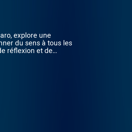
aro, explore une
ner du sens à tous les
de réflexion et de
Média. Pour suivre
t belle en Lancôme…
 est d’offrir à chacune
n âge, quelle que soit sa
ons majeures qui