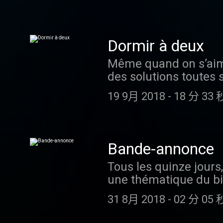
ce chien abandonné a c
Soundcloud , Spotify ,
science, avec des in
citadins, marcher dev
jeune psychomotricien
nos podcasts sur Fac
Visitez ausha.co/poli
cyclables, le vélo res
également avec sa ch
partenariat avec Lanc
communs pas toujours 
l’histoire de la pet-t
est la plus belle form
Dormir à deux
transpirer dans une s
dont le flair est cap
s’épanouir, de sublime
Même quand on s’aime
articulations, notre c
rappelle que nombre 
couleur de peau, et e
des solutions toutes 
besoin de partir pour
ronronthérapie, les b
qui marquent leur ép
assez. Nous aurions 
flâner, baguenauder, 
l’âme du palace paris
confidentialite pour p
19 9月 2018
-
18 分 33 
de nuits ratées ou agi
écouter Happiness Th
Madame Figaro , Apple
toutes et tous, les «
Spotify , Deezer , You
RSS . Et suivre toute 
vie et votre lit ne so
sur Facebook , Instag
Happiness Therapy es
Vigilance nous appre
Lancôme . La vie est 
Lancôme… Lancôme l’a
Bande-annonce
passe très bien, surt
forme de beauté. Son 
est d’offrir à chacune
Tous les quinze jours
doudou... Et puis, pa
sa beauté et sa fémini
que soit son âge, quel
une thématique du bi
Happiness Therapy , n
lui offrant le meille
science, avec des in
sens à tous les sens. 
réapprivoiser Morphée
époque. Hébergé par A
Visitez ausha.co/poli
31 8月 2018
-
02 分 05 
calme, de réflexion e
rencontre de Bérangè
d'informations.
collaboration de Loui
L’école est finie d’A