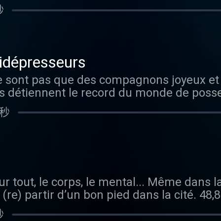
eines d’énergie et des "sexy-génaires" aff
i et mieux placer sa voix. - Le coach vocal
le que soit sa couleur de peau, et en lui of
秒
s mais dans la « vraie vie », est-ce si fac
atoire, affirme que tout le monde peut ren
novations majeures qui marquent leur époq
s hommes ? Comment vivent-ils la fuite de
n de mieux se faire entendre. Le Dr Marie 
cherche à réconcilier physique quantique e
ge que les femmes ressentent entre leur â
e aux voix cassées, voilées, éraillées, voir
ra Bio-Well qui, selon lui, permet de visua
omment arrivent-elles à gérer toute les inj
la voix, nous dit quand s’inquiéter (ou pas
quilibrage énergétique. Hébergé par Aush
idépresseurs
t à la fois les exhorte à rester jeunes à t
rdue. - Jane Villenet, animatrice historiqu
-confidentialite pour plus d'informations.
e sont pas que des compagnons joyeux et 
elles-mêmes, naturelles et à accueillir le
econnaissable et si caressant des « Fipett
is détiennent le record du monde de poss
ce de mode Vanessa Seward (48 ans) puis 
e époque de la station. L’occasion aussi 
sur deux a adopté un animal à poils ou à 
look très juvénile, parlent librement de le
ocal, dernier cri aux Etats-Unis. On se dem
 秒
s trop sortir les griffes dans la jungle de 
reton explique pourquoi la prise de cons
vraiment unique ou si la voix grave des homm
llions de chiens, les 8 millions de chats, l
e sa vie peut être si douloureuse. Arnaud
de virilité. Vous pouvez écouter Happines
t les hamsters qui partagent notre vie, c
ur à l’Université de Tours démontre que l
 Podcast , Soundcloud , Spotify , Deezer 
ir. En réalité, ils font bien plus que ça... 
dans la perception de l’âge. Le Docteur 
l’actualité de nos podcasts sur Facebook , 
rendre pourquoi nous avons tant besoin de
, confie les attentes de ses patient(e)s e
t proposé en partenariat avec Lancôme . L
ur tout, le corps, le mental... Même dans l
rquoi les animaux sont les médecins de l’â
ion de l’âge. France Carp qui publie Anat
ffirme : le bonheur est la plus belle for
(re) partir d’un bon pied dans la cité. 48,
le handicap, les méfaits de l’âge et surtout
mon corps aux éditions Hugo brise le tab
 la liberté de s’épanouir, de sublimer sa b
u milieu du bruit, des gaz d’échappement,
auve de Bretagne d’Alexandra Golovanoff
ness Therapy sur le site Madame Figaro ,
le que soit sa couleur de peau, et en lui of
秒
ncite guère à partir à l’assaut du macad