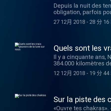
Depuis la nuit des te
smartphones en si peu
flux RSS . Et suivre t
obligation, parfois po
Coco Brac de La Perri
Happiness Therapy es
purifier les corps et
Nomophobie avant de 
Lancôme… Lancôme l’a
27 12月 2018
-
28 分 16
mode ou un vrai secr
psychologue et psych
est d’offrir à chacune
Therapy a étudié la ca
analyse le phénomène 
que soit son âge, quel
Marie Sophie L. racon
nous encourage à en 
science, avec des in
l’alimentation crue (
Happiness Therapy sur
Visitez ausha.co/poli
Quels sont les vr
de Toledo, qui dirige
Deezer , YouTube ou vi
Il y a cinquante ans, 
principe du jeûne thé
Facebook , Instagram 
384.000 kilomètres de
Martine de Richevill
Lancôme . La vie est 
paysages fantastiques
pleine forme : la cure
forme de beauté. Son 
12 12月 2018
-
19 分 44
cailloux. N’empêche, l
naturopathe Thomas U
sa beauté et sa fémini
influerait sur le som
Therapy sur le site M
lui offrant le meille
cerveau… On essaie d
YouTube ou via son fl
époque. Hébergé par A
bulle spatio-temporel
Instagram et Twitter
d'informations.
Sur la piste des 
Iconoclaste) qui raco
vie est belle en Lanc
«Ouvre tes chakras».
son roman. Daniel Kun
beauté. Son ambition 