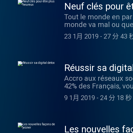
Neuf clés pour ê
Tout le monde en par
monde va mal ou que l
envier l’imbécile heu
23 1月 2019
-
27 分 43 
épisode de la saison
bonheur avec... Flore
kifs par jour et Powe
aimer sa vie et prof
Réussir sa digita
La Confiance en soi e
Accro aux réseaux so
bonheur par la joie e
42% des Français, vo
en neurosciences Erw
d’Happiness Therapy c
bonheur, explique la 
9 1月 2019
-
24 分 18 秒
Wolinski, raconte av
biologiquement plus do
qui, à la fois lui fon
que le bonheur reste 
traverser des périodes 
en profondeur. Enfin
philosophe et écrivai
humeur leurs dernier
Les nouvelles fa
méditation, vous inv
site Madame Figaro , 