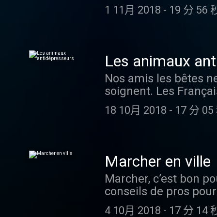
"quinqua-géniales" pl
tirer le meilleur part
que soit son âge, quel
1 11月 2018
-
19 分 56 
fringants jeunes-homme
de l’Ecole de l’Art Or
science, avec des in
2018 ? Et du côté de
plus harmonieuse, afi
Centre Élément. Lui, 
s’intéresse au décala
Rothschild, s’intéress
nous parle de sa camé
qu’elles renvoient. C
liste les ennemis de 
de sa méthode de réé
Les animaux ant
d’une société qui, tou
parole quand on l’a pe
ausha.co/politique-de
Nos amis les bêtes n
les encourage à être 
secret du timbre si r
soignent. Les França
sérénité. La créatri
souvenirs de la grand
compagnie. Un foyer 
deux personnalités au 
vocales, dont le Fry v
18 10月 2018
-
17 分 05
aideraient-ils à ne pa
sociologue David Le B
vieillit, si elle est 
sûr, c’est que les 9 mi
certains moment clé d
femmes, est un signe 
les poissons rouges e
et enseignant cherche
Madame Figaro , Apple
l’embellir et à l’adouc
vraiment un problème 
RSS . Et suivre toute 
Marcher en ville
Louis essaie de comp
chirurgien-plasticien
Happiness Therapy es
Marcher, c’est bon po
tente d’expliquer pou
et sa propre percept
Lancôme… Lancôme l’a
conseils de pros pour 
solitude, la déprime, 
journal hormonal de 
est d’offrir à chacune
en milieu urbain... A
Koshka, l’adorable F
pouvez écouter Happi
que soit son âge, quel
4 10月 2018
-
17 分 14 
chaussées, ce qui n’i