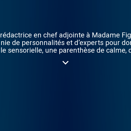
, rédactrice en chef adjointe à Madame Fig
ie de personnalités et d’experts pour don
lle sensorielle, une parenthèse de calme, 
st réalisé avec la collaboration de Louie 
-vous sur le site Madame Figaro La vie es
a plus belle forme de beauté. Son ambition
 sa beauté et sa féminité, quel que soit so
e meilleur de la science, avec des innovati