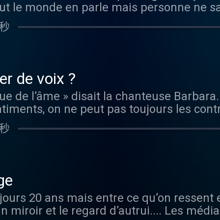
out le monde en parle mais personne ne sai
de nos croyances. Philippe Malgouyres, his
ue soit son âge, quelle que soit sa couleur 
el épisode d’ Happiness Therapy, nous so
 du Musée du Louvre, qui nous initie à la s
ce, avec des innovations majeures qui ma
 秒
 En compagnie de : - Lili Barbery Coulon, 
remière de la grande exposition sur la lun
sha.co/politique-de-confidentialite pour p
 du livre Pimp my Breakfast aux éditions
. Le coiffeur Djelani Maachi qui depuis 38 
ga a changé sa vie, son corps, sa façon 
une pour le plus grand bonheur de ses clie
hakra N°3 qui la mettait si en colère. - El
u livre Lune et santé mode d’emploi qui c
 de voix ?
 Elle explique de façon très pédagogique 
 dévoile sa recette d’eau lunaire. Vous p
que de l’âme » disait la chanteuse Barbar
sente un à un et donne des conseils très 
adame Figaro , Apple Podcast , Soundcloud 
timents, on ne peut pas toujours les contr
a respiration en carré. - Kiran Vyas, pape 
ux RSS . Et suivre toute l’actualité de nos
améliorer. Grave ou fluette, stridente ou m
 Tapovan. Il nous encourage à relativiser
 . Happiness Therapy est proposé en parte
 秒
it long sur nous. Pour avoir le dernier mot,
s adapter à notre mode de vie occidental p
ôme… Lancôme l’affirme : le bonheur est l
r tous les charmes… Sans trop tirer sur l
et les autres. Vous pouvez écouter Happin
est d’offrir à chacune la liberté de s’épa
es pour avoir une (plus) belle voix. Dans c
 Podcast , Soundcloud , Spotify , Deezer 
ue soit son âge, quelle que soit sa couleur 
itecte d’intérieurs Sarah Poniatowski Lavo
l’actualité de nos podcasts sur Facebook , 
ce, avec des innovations majeures qui ma
ge
le de sa voix grave, de ce qu’elle révèle d
t proposé en partenariat avec Lancôme . L
sha.co/politique-de-confidentialite pour p
jours 20 ans mais entre ce qu’on ressent et 
. -Le docteur Elisabeth Fresnel, phoniatre
ffirme : le bonheur est la plus belle for
un miroir et le regard d’autrui.... Les méd
ix explique comment fonctionnent les cor
 la liberté de s’épanouir, de sublimer sa b