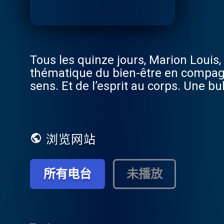
Tous les quinze jours, Marion Louis
thématique du bien-être en compagn
sens. Et de l’esprit au corps. Une bu
légèreté pour se détendre. Un podca
l'actualité de nos podcasts, rendez
Lancôme l’affirme : le bonheur est l
la liberté de s’épanouir, de sublimer
浏览网站
couleur de peau, et en lui offrant l
marquent leur époque.
所有电台
未播放