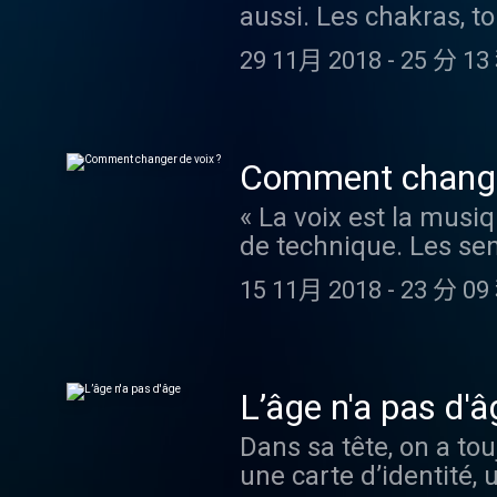
aussi. Les chakras, t
relativisant pas mal 
et sa féminité, quel q
s’agit. Dans ce nouv
chef des objets d’art
meilleur de la scien
29 11月 2018
-
25 分 13
des énergies subtiles.
nous parle en avant p
par Ausha. Visitez au
influenceuse, auteure
avril au Grand Palais
raconte comment le yo
les nuits de pleine l
elle a débloqué son c
Henri Puget, auteur d
Comment changer
des Tigre Yoga Clubs.
pouvoirs de Séléné et
« La voix est la musi
chakras, nous les pré
Therapy sur le site M
de technique. Les sen
rééquilibrer, comme l
YouTube ou via son fl
elle, peut toujours s’
créateurs des centres
Instagram et Twitter
15 11月 2018
-
23 分 09
crécelle, la voix en d
venues d’Inde et à le
vie est belle en Lanc
défauts et en dévoile
en harmonie avec soi 
beauté. Son ambition 
explore toutes les voi
Madame Figaro , Apple
et sa féminité, quel q
de son être » ? L’arch
RSS . Et suivre toute 
meilleur de la scien
L’âge n'a pas d'â
de rockeuse, nous par
Happiness Therapy es
par Ausha. Visitez au
Dans sa tête, on a tou
pouvoir sur les autres
Lancôme… Lancôme l’a
une carte d’identité, 
Laboratoire de la Vo
est d’offrir à chacune