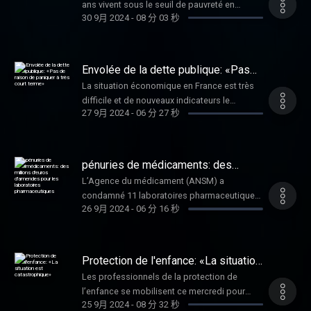
ans vivent sous le seuil de pauvreté en
Musso, coprésidente de l'AJPJA et membre
30 9月 2024
-
08 分 03 秒
France. Selon le rapport annuel de
du comité de pilotage Santé mentale Grande
l'association Les Petits Frères des pauvres,
cause nationale 2025.
69 % des seniors pauvres se privent de
repas, de chauffage, de soins et de lien
Envolée de la dette publique: «Pas
social. Les explications de Yann Lasnier,
de raison de paniquer à très court
La situation économique en France est très
terme»
délégué général de cet organisme spécialisé
difficile et de nouveaux indicateurs le
dans la lutte contre l’isolement social des
27 9月 2024
-
06 分 27 秒
rappellent chaque jour. Après le déficit
plus âgés.
budgétaire revu régulièrement à la hausse, on
prend aujourd'hui la mesure de l'ampleur de
la dette qui s’élève à 112% du PIB du pays. Si
pénuries de médicaments: des
l’endettement s’est massivement creusé
millions d'euros d'amendes pour les
L’Agence du médicament (ANSM) a
laboratoires pharmaceutiques
pendant la crise sanitaire, pour soutenir
condamné 11 laboratoires pharmaceutiques,
l’économie française, il a augmenté de près
26 9月 2024
-
06 分 16 秒
dont le français Biogaran et le suisse
de 70 milliards d’euros au deuxième
Sandoz, à payer un total de huit millions
semestre de 2024. Pour comprendre
d'euros pour ne pas avoir maintenu de
pourquoi la France en est arrivée là, entretien
stocks suffisants pour les molécules les plus
Protection de l'enfance: «La situation
avec l’économiste Clara Léonard,
vitales. Une sanction d'une ampleur inédite,
est catastrophique»
cofondatrice et directrice générale de
Les professionnels de la protection de
dans un contexte de pénuries. Depuis
l’Institut Avant-garde.
l’enfance se mobilisent ce mercredi pour
septembre 2021, les fabricants doivent
25 9月 2024
-
08 分 32 秒
dénoncer ce qu'ils qualifient d'état