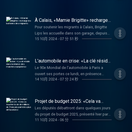
rencontres depuis son arrivée, il a présenté
domicile dans le département des Vosges,
ce jeudi matin 17 octobre ce que l'on appelle
fait régulièrement la une de la presse. 40 ans
le plan S2R (Sauvegarde, refondation et
d'enquête chaotique ont laissé entier le
À Calais, «Mamie Brigitte» recharge
reconstruction). Il prévoit la prolongation du
mystère du meurtre le 16 octobre 1984 du
les batteries des migrants
dispositif de chômage partiel, du fonds de
Pour soutenir les migrants à Calais, Brigitte
«petit Grégory», qui continue à susciter
solidarité pour les entreprises et 500 millions
Lips les accueille dans son garage, depuis
intérêt et fascination en France. Retour sur
15 10月 2024
-
07 分 51 秒
d'euros pour le territoire. Le ministre est
les années 2000, pour recharger les
une des affaires judiciaires les plus suivies
aussi venu parler de la production de nickel,
portables, les batteries et aussi parfois le
de ces quarante dernières années avec
qui s'est effondrée ces derniers mois. 545
moral. On l'appelle d'ailleurs « Mamie
Patricia Tourancheau, journaliste spécialiste
000 tonnes au mois d'août, selon l'Insee,
Charge ». Son histoire a inspiré deux
L'automobile en crise: «La clé réside
des affaires criminelles et autrice du livre très
c'est trois fois moins qu'à la même période
journalistes, qui ont fini par la convaincre de
dans la relance des marchés
documenté « Le récit complet de l’affaire
Le 90e Mondial de l'automobile à Paris a
européens»
l'année précédente. Entretien avec
raconter sa vie dans un livre qui est sorti
Grégory », éditions Points.
ouvert ses portes ce lundi, en présence
l’historienne Isabelle Merle, directrice de
récemment aux éditions Salvator intitulé
14 10月 2024
-
07 分 24 秒
d'Emmanuel Macron. Plus de 400 exposants
recherche au CNRS et au CREDO (Centre de
Mamie Charge, une vie au service des
sont attendus au moment où le marché des
Recherche et de Documentation sur
migrants. Elle était l’invitée de RFI au micro de
voitures neuves est au point mort, avec des
l’Océanie), spécialiste des processus de
Charlotte Idrac.
reculs marqués pour les constructeurs
colonisation dans le Pacifique Sud.
Projet de budget 2025: «Cela va
français Stellantis et Renault. Entretien avec
toucher la vie de millions de Français
Les députés débattront dans quelques jours
parmi les plus défavorisés»
Flavien Neuvy, économiste et directeur de
du projet de budget 2025, présenté hier par
l’Observatoire Cetelem de l’automobile.
11 10月 2024
-
06 分
Michel Barnier. Le texte prévoit notamment
des augmentations d'impôts pour les plus