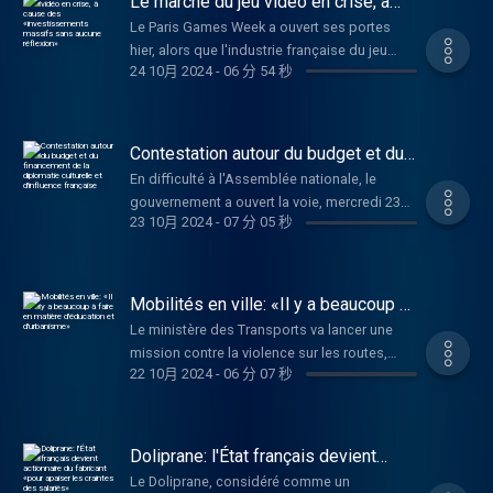
Le marché du jeu vidéo en crise, à
média qui vulgarise la politique et le sport,
national d'adaptation au changement
cause des «investissements
auteur de Geopolympics (éditions Max Milo),
Le Paris Games Week a ouvert ses portes
massifs sans aucune réflexion»
climatique. Michel Barnier propose une série
s'exprime.
hier, alors que l'industrie française du jeu
de « mesures concrètes » destinées à
24 10月 2024
-
06 分 54 秒
vidéo a subi en 2024 l'une de ses années les
préparer le pays aux conséquences qui sont
plus difficiles. Depuis le début de l'année,
bien réelles et concrètes sur le territoire.
pas moins de 13 000 emplois ont été détruits
Entretien avec Quentin Ghesquière, chargé de
dans le secteur et plusieurs structures ont
Contestation autour du budget et du
campagne et plaidoyer « inégalités
déjà baissé le rideau. Cette crise a été
financement de la diplomatie
climatiques » chez Oxfam France.
En difficulté à l'Assemblée nationale, le
culturelle et d'influence française
illustrée par la grève, il y a quelques jours,
gouvernement a ouvert la voie, mercredi 23
des salariés d'Ubisoft, où l’annonce d’une
23 10月 2024
-
07 分 05 秒
octobre 2024, à l'utilisation de l'article 49.3
révision des modalités de télétravail dans
de la Constitution pour faire passer le budget
l’entreprise a mis le feu aux poudres. Les
2025. Frédéric Petit, député MoDem de la
explications d’Antoine Dieulesaint,
7ᵉ circonscription des Français établis hors
Mobilités en ville: «Il y a beaucoup à
représentant du Syndicat des travailleurs et
de France, a présenté le projet de rapport
faire en matière d'éducation et
travailleuses du jeu vidéo (STJV).
Le ministère des Transports va lancer une
d'urbanisme»
relatif au budget de la diplomatie culturelle et
mission contre la violence sur les routes,
d’influence, qui comprend les subventions
22 10月 2024
-
06 分 07 秒
quelques jours après la mort d’un cycliste
données aux réseaux culturels et
écrasé par le conducteur d’un SUV à Paris
d’enseignement français à l'étranger. Il
soupçonné de l'avoir délibérément renversé.
s'insurge au micro de RFI contre les coupes
Ce tragique événement révèle l’hostilité
Doliprane: l'État français devient
budgétaires qui vont être imposées sur la
quotidienne entre les automobilistes et les
actionnaire du fabricant «pour apaiser
dépense des opérateurs de la France qui
Le Doliprane, considéré comme un
les craintes des salariés»
cyclistes. La mission devra formuler des