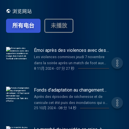
cette émission sur RFI SAVOIRS =
http://savoirs.rfi.fr/
浏览网站
所有电台
未播放
Émoi après des violences avec des
supporters israéliens en marge d'un
Les violences commises jeudi 7 novembre
match de football à Amsterdam
dans la soirée après un match de foot aux
8 11月 2024
-
07 分 27 秒
Pays-Bas font beaucoup réagir. Les
gouvernements néerlandais et israélien ont
dénoncé des violences « antisémites »
contre des supporters du Maccabi Tel-Aviv
Fonds d’adaptation au changement
en marge du match contre l'Ajax Amsterdam.
climatique: «Il faut aussi demander
Après des épisodes de sécheresse et de
aux entreprises de faire des efforts»
Benyamin Netanyahu, le Premier ministre
canicule cet été puis des inondations qui ont
israélien, a aussitôt annoncé l'envoi d'avions
25 10月 2024
-
08 分 14 秒
entraîné d'importants dégâts en France,
pour évacuer les citoyens israéliens présents
notamment dans le Sud-Est la semaine
dans la capitale néerlandaise. Kévin
dernière, le Premier ministre présente ce
Veyssière, fondateur du site FC Geopolitics,
vendredi 25 octobre, le troisième plan