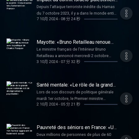
surpeuplé. Une décision qui survient dix jours
sur la société: «Cela résonne très
Anne Vincent-Salomon, pathologiste et
Depuis l'attaque terroriste inédite du Hamas
fortement en France»
après une mutinerie avec prise d’otage des
directrice de l’Institut des Cancers des
du 7 octobre 2023, il y a dans le monde entier
surveillants. Selon la direction de
7 10月 2024
-
08 分 24 秒
Femmes qui regroupe l’Institut Curie,
une flambée des actes antisémites,
l’administration pénitentiaire, le taux
l’université Paris Sciences & Lettres, ainsi que
dénoncées lors de marches, mais pas
d’occupation des prisons françaises au 1ᵉʳ
l’Inserm.
suffisamment au goût de certains. Suite au
septembre était de 127 % en moyenne. À
début de la guerre Israël-Hamas, qui a causé
Mayotte: «Bruno Retailleau renoue
Majicavo, elle dépasse les 181 %. Entretien
près de 42 000 morts palestiniens, pour
avec la politique de Charles Pasqua»
avec Alexandre Vissouvanadin, secrétaire
Le ministre français de l’Intérieur Bruno
moitié au moins des femmes et des enfants,
général de la région La Réunion-Mayotte
Retailleau a annoncé mercredi 2 octobre
il y a en France, depuis un an, des
3 10月 2024
-
07 分 32 秒
pour le syndicat pénitentiaire Ufap-Unsa
avoir ordonné au préfet de Mayotte
manifestations presque toutes les semaines
Justice.
d'organiser des « vols groupés » pour
pour défendre le peuple
expulser des personnes se trouvant en
palestinien. Pourquoi ce conflit résonne-t-il
situation irrégulière sur l'île vers la
Santé mentale: «Le rôle de la grande
particulièrement en France ? Éléments de
République démocratique du Congo.
cause nationale est de déstigmatiser
réponse avec Esther Benbassa, historienne,
Lors de son discours de politique générale
la psychiatrie»
Entretien avec Serge Slama, professeur de
spécialiste de l’histoire du peuple juif et des
mardi 1er octobre, le Premier ministre
droit public à l'Université de Grenoble-Alpes,
2 10月 2024
-
05 分 21 秒
minorités, ancienne sénatrice, co-autrice
français Michel Barnier a confirmé faire de la
membre du Centre de recherches juridiques.
avec Jean-Christophe Attias du livre Israël-
santé mentale la « grande cause » de l’année
Gaza, la conscience juive à l'épreuve des
2025. La labellisation est réclamée depuis
massacres (Ed. Textuel, octobre 2024).
des mois par un collectif très large d’acteurs
Pauvreté des séniors en France: «Un
de la santé mentale, de la psychiatrie et du
facteur aggravant de l'isolement
Deux millions de personnes de plus de 60
social»
secteur médico-social. Entretien avec Maeva