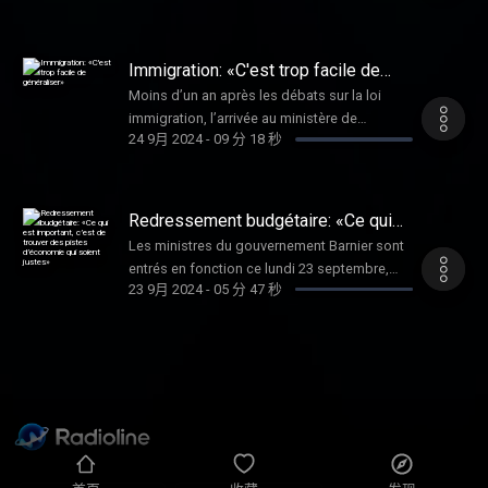
disposer de deux mois de stock de leurs
de « délabrement inédit » de leur secteur. Le
produits d’intérêt thérapeutique majeur
nombre d'enfants placés suite à une
(MITM). Les explications de Nathalie
décision de justice ne cesse d'augmenter
Immigration: «C'est trop facile de
Coutinet, économiste de la santé spécialiste
partout en France, mais pas le personnel et le
généraliser»
de l’industrie pharmaceutique et maitresse
Moins d’un an après les débats sur la loi
nombre de places pour les
de conférences à l’Université Paris 13.
immigration, l’arrivée au ministère de
accueillir. Entretien avec Lyes Louffok,
24 9月 2024
-
09 分 18 秒
l’Intérieur de Bruno Retailleau inquiète les
membre fondateur du Comité de vigilance
associations. Avant de rentrer au
des enfants placés.
gouvernement, le ministre avait, en tant que
chef de file des sénateurs Les Républicains,
Redressement budgétaire: «Ce qui
durci le projet de loi Immigration porté par
est important, c’est de trouver des
Les ministres du gouvernement Barnier sont
pistes d’économie qui soient justes»
Gérald Darmanin en 2023. Entretien avec
entrés en fonction ce lundi 23 septembre,
Hélène Soupios-David, directrice de
23 9月 2024
-
05 分 47 秒
deux mois et demi après des élections
plaidoyer à l’association France terre d’asile.
législatives anticipées qui ont retardé
l'élaboration du budget 2025. Les finances
de la France sont dans le rouge avec un
déficit public qui pourrait atteindre 6% du PIB
cette année, bien supérieur à l'objectif de
5,1% fixé par l'exécutif. Pour faire reculer le
déficit, le Premier ministre, qui a exclu toute
hausse généralisée des impôts, n'a pas exclu