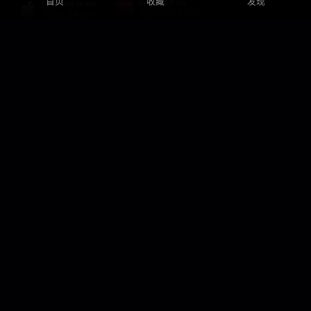
首页
收藏
发现
des prélèvements ciblés sur les Français les
plus fortunés. Entretien avec Simon-Pierre
Sengayrac, codirecteur de l’Observatoire de
l’économie de la Fondation Jean-Jaurès et
professeur de finances publiques à Sciences
Po.
隐私政策
隐私设置
使用条款
解决方案
联系方式
站点地图