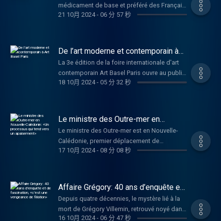
agissent à l'international.
médicament de base et préféré des Français,
propositions au sujet de l'éducation routière,
21 10月 2024
-
06 分 57 秒
se rapproche des États-Unis. Sanofi a
de l'amélioration continue des
confirmé, lundi 21 octobre, s'allier au fonds
aménagements et de la réponse judiciaire
d'investissement américain CD pour lui céder
aux comportements violents sur la route.
potentiellement le contrôle de sa filiale qui
De l’art moderne et contemporain à
Entretien avec Jean Coldefy, directeur du
commercialise le médicament. Le projet de
Art Basel Paris
programme Mobilités et Transitions d’ATEC
La 3e édition de la foire internationale d'art
cette cession suscite une vive émotion en
ITS France et conseiller du président de
contemporain Art Basel Paris ouvre au public
France. Après des négociations exclusives,
18 10月 2024
-
05 分 32 秒
Transdev.
ce vendredi 18 octobre, pour la première fois
le gouvernement dit avoir obtenu les
au Grand Palais. Un événement qui rassemble
garanties suffisantes pour le maintien de la
artistes, galeristes, collectionneurs et
filiale en France. Le décryptage de Marc
célébrités du monde entier, il est désormais
Le ministre des Outre-mer en
Ivaldi, professeur à la Toulouse School of
au monde de l’art ce que la fashion week est
Nouvelle-Calédonie: «Un processus
Economics, spécialiste de l'économie
Le ministre des Outre-mer est en Nouvelle-
qui tend vers un apaisement»
à la mode, un rendez-vous incontournable.
industrielle.
Calédonie, premier déplacement de
Les explications de Marion Papillon,
17 10月 2024
-
08 分 08 秒
François-Noël Buffet dans un territoire où les
galeriste, présidente du Comité
tensions sont toujours très grandes. Les
professionnel des galeries d’art et fondatrice
émeutes ne sont plus celles du mois de mai,
et directrice de Choices Paris Gallery
lorsque les indépendantistes et de nombreux
Affaire Grégory: 40 ans d’enquête et
Weekend.
jeunes protestaient contre la réforme du
de fascination, «c’est une vengeance
Depuis quatre décennies, le mystère lié à la
de filiation»
corps électoral, mais on est encore loin d'un
mort de Grégory Villemin, retrouvé noyé dans
retour à la normale. Le ministre a multiplié les
16 10月 2024
-
06 分 47 秒
la Vologne à quelques kilomètres de son