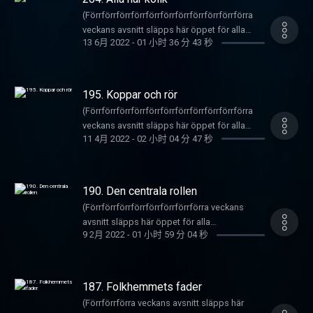
här: https://underproduktion.se/mgp
Critique är ett SCOOP som kanske kommer att
vanligt med självmordssnack, det är ju trots
Läs mer om vilka podcastappar som stödjer
månaden
anklagelse vilket leder till en FILOSOFISK
(Förrförrförrförrförrförrförrförrförrförrförra
Registrera dig
få internationell spridning eftersom Eminem
allt en självmordspodd :). News on the hour
RSS-länkar och instruktioner för hur man drar
här: https://underproduktion.se/mgp
FILOFAX! Sen Bidens cancer-anklagelse mot
veckans avsnitt släpps här öppet för alla
här: https://underproduktion.se/register/mgp/
och 50 Cent är internationella artister som
kommer som ett brev på påsken och då
igång det
Registrera dig
13 6月 2022
-
01 小时 36 分 43 秒
sig själv som leder till säljsamtal till en
gratislyssnare därute) Music Görnings
Läs mer om vilka podcastappar som stödjer
ljuger FRISKT även om beteendet är SJUKT
snackas det styrränta, reporänta, skithögen
här: https://underproduktion.se/appar
här: https://underproduktion.se/register/mgp/
psyksjuk centerpartist. Veckans Låt är den
Podcaster är tillbaka med ett tidigarelagt
RSS-länkar och instruktioner för hur man drar
hehe.Gammal Dänga blir en Nalle-sololåt
på riksbanken och sånt shit. Sen snackas det
Läs mer om vilka podcastappar som stödjer
officiella vallåten 2022 för Liberalismerna
eftermiddagsavsnitt vilket MÅNGA har
igång det
skriven av Pettan som kunde ha blivit SD's
Malin-fall (runk-killen i skogen) och även
RSS-länkar och instruktioner för hur man drar
men dem vet ej det än. Plus att dem har bytt
efterfrågat - "snälla snälla gör ett tidigarelagt
här: https://underproduktion.se/appar
vallåt 1998. Detta är MGP's gamla feed där
195. Koppar och rör
Gardell den lilla fittan som det är så JÄVLA
igång det
namn till Folkpartiet igen. Dem skall bli ringda
eftermiddagsavsnitt nån gång" säger ni och
det släpps nåt avsnitt gratis då och då bara.
SYND OM nu IGEN när dett gäng korvryttare i
(Förrförrförrförrförrförrförrförrförrförrförra
här: https://underproduktion.se/appar
är det tänkt. Constructive Critique delas ut till
"jaja ok håll käften vi gör det då" säger vi.
Vill du höra alla gamla avsnitt och nya när de
Norge fått smaka feta ballen. Veckans Låt är
veckans avsnitt släpps här öppet för alla
Dolly och dem vita "reggae"-musikanterna. Vi
Avsnittet inleds med hårda ord från Baba
kommer kan du göra det för 49 kr i månaden
11 4月 2022
-
02 小时 04 分 47 秒
en mycket giftig raplåt av Prinzen där han
gratislyssnare därute) MGP är tillbaka med ett
gör i segmentet Gammal Dänga även ett kärt
Kango gentemot svenska landslaget som
här: https://underproduktion.se/mgp
spottar fet science och sanningen om det
avsnitt där Prinzen har cleansat sig från
återbesök till 2018 och spelar upp låten om
ännu en gång gjort oss besvikna. Sen
Registrera dig
svenska "försvaret". Följt av lite beat-
internet i en vecka för att vara ren, och han
barnproblem som går i 5/13-takt enligt en
kommer News on the hour om sexköpande
här: https://underproduktion.se/register/mgp/
produktions-snack där det gås på djup
blev ren idag precis innan sändning. Så han
musikaliskt påläst lyssnare. Det var allt! Så
190. Den centrala rollen
Biltema-gubbar och kärnbestyckade
Läs mer om vilka podcastappar som stödjer
mm.mm. och en enorm bjussighets bjussas
har ingenting att säga om nånting. Diddy har
lång sackers! Detta är MGP's gamla feed där
stridsplan från den mycket misslyckade
(Förrförrförrförrförrförrförrförra veckans
RSS-länkar och instruktioner för hur man drar
det på vad gäller värdefull insiktsfull shit när
fått råd från sin psykolog att inte säga
det släpps nåt avsnitt gratis då och då bara.
stridsmakten. Veckans Låt är ännu en av
avsnitt släpps här öppet för alla
igång det
det kommer till musikproduktion som DVS-
nånting heller eftersom att han är "dränerad".
Vill du höra alla gamla avsnitt och nya när de
9 2月 2022
-
01 小时 59 分 04 秒
låtarna i den internationella satsningen som
gratislyssnare därute) Music MGP är tillbaks
här: https://underproduktion.se/appar
grabbar kan en hel del om och som ni nu får
News on the hour handlar om
kommer kan du göra det för 49 kr i månaden
R-mageddon och Hyperactive Ni**uh jobbar
med ett straight FIRE avsnitt, eller som Kaká-
ta del av! Constructive Critique delas ut till
kärnkraftsfrågan, Liberalernas situation nu
här: https://underproduktion.se/mgp
med, en hyllning till Zara Larsson kan man
B'Mameh hade sagt ett "dro ot helvede-
Benjamin fittan. Gammal Dänga önskades av
när allt är kört, Unni Drugges gradvisande
Registrera dig
säga. Efter det löser DVS-grabbarna ett mord
avsnitt". News on the Hour har satt luppen på
en fly ass lyssnare och blir en magisk
187. Folkhemmets fader
eskalering av förvirring samt det stora
här: https://underproduktion.se/register/mgp/
för första gången på väldigt länge, denna
Österlen-regionen där det festas som om det
tillbakablick på det magiska året 2020 då
kommentarsfältsbråket mellan "husblatten"
(Förrförrförra veckans avsnitt släpps här
Läs mer om vilka podcastappar som stödjer
gången ett 70 år gammalt mord från andra
var 1998. Endast en rikstäckande nyhet är