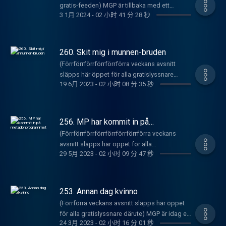
Biljettlänkar till Armanns standup-show "Håll
Veckans Låt är en dispans från EU-
gratis-feeden) MGP är tillbaka med ett
skatepunk-eran som nu fått en fet revival
Allan Ballan med Allan i Brallan (Bulf). Bland
käften ungjävel" hittar du
3 1月 2024
-
02 小时 41 分 28 秒
domstolsverket och det är en DVS-banger i
fredsälskande avsnitt där dem först
vilket vi upptäcker här och nu. Vilka vinner? Ta
annat konstaterar vi att en stor förlust av
här: https://linktr.ee/armannh
bounce takt där vi påminner att vi är ett
diskuterar vad Pastillen kommer begå för
reda! Detta är MGP's gamla feed där det
landmassa är att vänta samt att
underbarn ifall nån glömt bort det.
brott när han är läkare. Sen pratas det i News
släpps nåt avsnitt gratis då och då bara. Vill
privatiseringen är i dens gryning och är på
Constructive Critique delas INTE ut denna
on tha hours visitationszoner och andra
du höra alla gamla avsnitt och nya när de
260. Skit mig i munnen-bruden
god väg att agera startskott för Den Svenska
gången p.g.a. olyckliga förhållanden. Därefter
lösningar på Sverige-problemet. Färska
kommer kan du göra det för 69 kr i månaden
Synden 2.0. Hur? Ta reda? Sen inleds den
(Förrförrförrförrförrförra veckans avsnitt
körs Gammal Dänga som är allt annat än
Prinizzle kommer under sändningens gång
här: https://underproduktion.se/mgp
episka 2024 uppelaga av Freestyle
släpps här öppet för alla gratislyssnare
gammal men flera dängor däremot, skapade
på lösningen. Därefter kommer det
Registrera dig
19 6月 2023
-
02 小时 08 分 35 秒
muthaphukkin FEBRUARY med en tung
därute) Här har du ett avsnitt som är nummer
av en mycket vit AI live and bitching. That's it
oundvikliga ämnet Israel/Polynesien-
här: https://underproduktion.se/register/mgp/
freestyle som avslutar korruptionen i Sverige
260. Inledningsvis snackas det dels om
folk. Detta är MGP's gamla feed där det
konflikten som blossat upp. Och även Gretas
Biljettlänkar till Armanns standup-show "Håll
en gång för alla. Constructive Critique delas
Håkan Hellströms nya platta och beeflåt
släpps nåt avsnitt gratis då och då bara. Vill
kåkförfarandespiral. Sen är det dags för det
käften ungjävel" hittar du
ut till Pet Shop Sounds som är tillbaka igen.
som är antingen mot Timo eller Hurricane. Är
du höra alla gamla avsnitt och nya när de
256. MP har kommit in på
klassiska OKtober-segmentet Cover Octover
här: https://linktr.ee/armannh
Gammal Dänga är påväg att bli DVS feta
det mot Hurricane så är Håkan KÖRD för han
metadonprogrammet
kommer kan du göra det för 69 kr i månaden
där det blir en lövsång. Constructive Critique
(Förrförrförrförrförrförrförrförra veckans
Italodisco-dänga, men dem avbryts av
har INGET att förlora. NEws on the hour
här: https://underproduktion.se/mgp
delas ut till den oväntade comebacken från
avsnitt släpps här öppet för alla
impulser som leder dems till att blasta
handlar sen om majblomme-killen och
Registrera dig
29 5月 2023
-
02 小时 09 分 47 秒
Army of Lower. Gammal Dänga blir
gratislyssnare därute) MGP är tillbaka med -
Morodor, Daft Punk och slutligen att pulverisa
svältsekten i Kenya. Veckans Låt är en
här: https://underproduktion.se/register/mgp/
Islael/Panastina-dispyt-freestylen från back
ingen tid att avsluta denna meningen -
Björn Afsanius goda minne en gång för alla.
fredslåt till våra vänner i Sudan (ej att förväxla
Biljettlänkar till Armanns standup-show "Håll
in the day när dem dummade sig (eftersom
grabbarna går direkt till botten med p3's
Efter det kickas det freestyle-shit igen och
med PISSRÅTTORNA i Sydsudan).
käften ungjävel" hittar du
det även ÄR Freestyle Fall fortfarande). Sen
patetiska fall och dem skyldiga som
denna gången lockas dems flows. Detta är
253. Annan dag kvinno
Constructive Critique delas ut till Epa-dunk-
här: https://linktr.ee/armannh
rings det fredssamtal till slut med tanke på
egentligen borde ställas till svars istället för
MGP's gamla feed där det släpps nåt avsnitt
nollorna och Gammal Dänga är en till
(Förrförra veckans avsnitt släpps här öppet
det som hänt. Nu ber vi i en vecka! Detta är
att sitta och sola sina dubbelhakor i rörlig
gratis då och då bara. Vill du höra alla gamla
afrikansk-relaterad DVS-klassiker, nämligen
för alla gratislyssnare därute) MGP är idag en
MGP's gamla feed där det släpps nåt avsnitt
bild. Filosofisk Filofax gör comeback, denna
avsnitt och nya när de kommer kan du göra
24 3月 2023
-
02 小时 16 分 01 秒
den om Matabeleland bland annat. Sen ringer
renodlad kvinnopodd, för kvinnor, av kvinnor