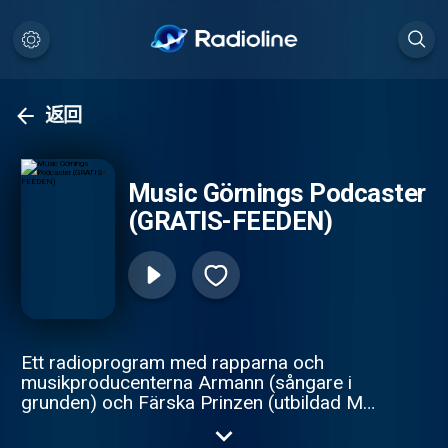
返回
Music Görnings Podcaster
(GRATIS-FEEDEN)
Ett radioprogram med rapparna och
musikproducenterna Armann (sångare i
grunden) och Färska Prinzen (utbildad MC)
från duon Dom Viktiga Skorna och
rappkollektivet Rappare i Samverkan AB.