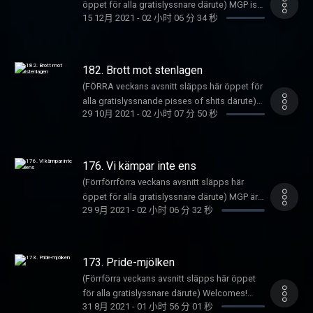
Rappare i Samverkan skapade det magiska
Timbuktu och "fältblatten" Dani M. Veckans
öppet för alla gratislyssnare därute) MGP is
RSS-länkar och instruktioner för hur man drar
sidan jordklotet (obs, inte Kina). Gammal
värd nog att ta upp, och där handlar det om
mixtapet Absolut Svensk volym 1 som
15 12月 2021
-
02 小时 06 分 34 秒
Låt går över till Va e det för stil där DVS-
back and it's one eiht sevin and i suck a
igång det
Dänga som pumpas sen är en hommage till
Palmes nya mördare som Pastillen upptäckt,
ändrade ALLT. Detta är MGP's gamla feed där
rappkillarna (Baba Kango och Daddy Dallas)
fucking cack! News on the hours behandlar
här: https://underproduktion.se/appar
dom afrikanska monsunregnen och nollorna i
och där Prinzen haft en central roll i
det släpps nåt avsnitt gratis då och då bara.
terrorklassar en massa shit. Constructive
Chiles högerextrema parti, islänningars
Toto. Och just det, Will Smith är en riktig
utredningen. Prinzen har även haft en central
Vill du höra alla gamla avsnitt och nya när de
Critiques delas ut till den nya super-duon
hästialiska bestmisshandel, den kinesiska
cackold har det visat sig. Detta är MGP's
182. Brott mot stenlagen
roll i Veckans Låt som är en vintage
kommer kan du göra det för 49 kr i månaden
med stjärnan från gruppen PG Roxette och
tennishorans mystiska försvinnande samt
gamla feed där det släpps nåt avsnitt gratis
evergreen i Crooner-stil av Prinzen.
(FÖRRA veckans avsnitt släpps här öppet för
här: https://underproduktion.se/mgp
Lörda. Succé-segmentet Filosofisk Filofax
Timbuktus senaste bok tillika identitetskris.
då och då bara. Vill du höra alla gamla avsnitt
Produktionssnack utlovas! Constructive
alla gratislyssnande pisses of shits därute)
Registrera dig
gör en efterfrågad come-back där Färska
Därefter gör det nya segmentet Filosofisk
och nya när de kommer kan du göra det för
29 10月 2021
-
02 小时 07 分 50 秒
Critique delas spontant ut till Dogge och Eek-
MusicGörnings Podcasterz är tillbaks med
här: https://underproduktion.se/register/mgp/
Prinizzle resonerar kring agerande hos
Filofax debut där det blir en filosofisk triumf
49 kr i månaden
a-Mouse tack vare tips från chatten. Gammal
ett BOMB-avsnitt. News on the hour är EXTRA
Läs mer om vilka podcastappar som stödjer
samtliga parter i Neil Youngs korståg mot
för DVS-grabbarna! YEEEEEEEEEAAH!!!
här: https://underproduktion.se/mgp
Dänga tillägnas Lucia somhade födelsedag i
saftigt med snack om MUF's senaste
RSS-länkar och instruktioner för hur man drar
Spotify och Joe Rogans emnperians
Veckans Låt är en spik i kistan för MAgdalena
Registrera dig
veckan. God njutning! Detta är MGP's gamla
knarkförslag, Zara Larssons avtrubbade
igång det
podcasts. Gammal Dänga är år 2020's stora
176. Vi kämpar inte ens
Andersson, den sämsta statsministern i
här: https://underproduktion.se/register/mgp/
feed där det släpps nåt avsnitt gratis då och
relation till knark och porr, kaoset som
här: https://underproduktion.se/appar
stressplåga. Detta är MGP's gamla feed där
Sveriges historiga. Ett kärt gammal segment
(Förrförrförra veckans avsnitt släpps här
Läs mer om vilka podcastappar som stödjer
då bara. Vill du höra alla gamla avsnitt och
Armanns Greta-meme orsakade bland
det släpps nåt avsnitt gratis då och då bara.
som innefattar gissning och Petters rader gör
öppet för alla gratislyssnare därute) MGP är
RSS-länkar och instruktioner för hur man drar
nya när de kommer kan du göra det för 49 kr i
polariserade nollor, Löfvéns avsaknad av
Vill du höra alla gamla avsnitt och nya när de
29 9月 2021
-
02 小时 06 分 32 秒
en innefattad comeback. Constructive ciritiqs
tillbaka med ännu ett MUSTIGT 2-timmars
igång det
månaden
ånger, moralpaniken kring b arnlekar i
kommer kan du göra det för 49 kr i månaden
innefattas av Sting som gjort en ny låt.
avsnitt. Det inleds med snack om sponsorn
här: https://underproduktion.se/appar
här: https://underproduktion.se/mgp
Örnsköldsvik, ökade knivattacker med mera
här: https://underproduktion.se/mgp
Gammal Dänga sen blir startskottet för den
och fotografen Pisshammars arbete med
Registrera dig
med mera. Veckans Låt är ett SVAR PÅ TAL till
Registrera dig
stundande vintermånaden, som innefattas.
samhället samt ett litet sidospår med reality
här: https://underproduktion.se/register/mgp/
173. Pride-mjölken
alla FUCKING skitsnackande HORUNGAR
här: https://underproduktion.se/register/mgp/
GOD WINTER! Detta är MGP's gamla feed där
showen 90 days fiancé. Sen kommer News
Läs mer om vilka podcastappar som stödjer
som påstått att DVS inte kan kicka
(Förrförra veckans avsnitt släpps här öppet
Läs mer om vilka podcastappar som stödjer
det släpps nåt avsnitt gratis då och då bara.
on the Hour om Ebba Busch Blom, Gävles
RSS-länkar och instruktioner för hur man drar
namnpunchlines (PEter Boegstra från
för alla gratislyssnare därute) Welcomes!
RSS-länkar och instruktioner för hur man drar
Vill du höra alla gamla avsnitt och nya när de
drogsamordnare och Felix Herngrens
igång det
31 8月 2021
-
01 小时 56 分 01 秒
Nederländerna, DU VET VEM DU ÄR).
MGP är tillbaka med ett riktigt HETT avsnitt.
igång det
kommer kan du göra det för 49 kr i månaden