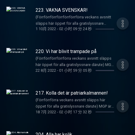
TA_REDA_NU? Veckans Låt är en Swamp-
efter en allmän sjukdomskänsla som INTE
ohälsa och vi avgör om låten dels e bra via
Östlunds vidriga skitpersonlighet som sågas
veckan tas upp på ett mycket skarpsinnigt
pop-Tulsa-sound-Truck-drivin-Western-
utgjort något hinder för fortsatt
vårt hyllade och frekvent inom skolväsendet
223. VAKNA SVENSKAR!
och sen skriven Prinzen en MYCKET bättre
folk. Detta är MGP's gamla feed där det
swing-dänga av Motorvägsmännen och
vardagsstress. Det pratas sen om TV-serien
använda bedömningsfråga - men också
film på plats. Även i News-segmentet så
(Förrförrförrförrförrförrförra veckans avsnitt
släpps nåt avsnitt gratis då och då bara. Vill
handlingen är en fiktiv storytelling om en
Tunna blå linjen och dens positiva och inte så
vilken psykosociala diagnos har hon
pratas det om olika medieskithögars
släpps här öppet för alla gratislyssnare
du höra alla gamla avsnitt och nya när de
förbjuden kärleksrelation sominte har
bra sidors. News half hour handlar om dels
egentligen? SEN Gammal Dänga är en NO
1 10月 2022
-
02 小时 09 分 24 秒
eskalerande språkbruk som resulterar i
därute) MGP är tillbaka med valyre-avsnitt där
kommer kan du göra det för 49 kr i månaden
NÅGON som helst KOPPLING till VERKLIGA
Jan Emanuels pågående våldsraket. Sen
BRAINER då det är den internationella
spekulationer kring Magda Gads ultimata
vi kör en vallåt (officiell såklart). Först av allt
här: https://underproduktion.se/mgp
händelser, och teamet bakom denna podden
säger en lyssnare i chatten nånting om Irans
geggveckan - det blir en Mr Lapa Lapa-
slamsproppade slutprojekt. Plus det snackas
snackas det om jag-svaghet och att alla barn
Registrera dig
härrör från funktionsvarierad bakgrund med
pågående våldsraket, så den blir
evergreen klassiker om ni fattar vad jag
om nyheten om kinesisk polisstation i Sverige
håller på att bli den samme vuxen. News on
här: https://underproduktion.se/register/mgp/
skilda religiösa övertygelser, så kan EJ
220. Vi har blivit trampade på
kommenterad också. Men tyvärr ej mynnar
menar? Grattis kvinnor! Detta är MGP's gamla
och vad doms gör på en arbetsdag. Veckans
the hour handlar om politiskt shit såklart, ur
Läs mer om vilka podcastappar som stödjer
anmodas? Constructive Critique delas ut till
den. Sen det en komment på delvis
(Förrförrförrförrförra veckans avsnitt släpps
feed där det släpps nåt avsnitt gratis då och
Låt är en ommixning av förra årets spök-shit i
perspektivet från två stycken som har en
RSS-länkar och instruktioner för hur man drar
Vrål-Jesper. Gammal Dänga är
mobilisering som alla vet vad den betyder.
här öppet för alla gratislyssnare därute) MGP
då bara. Vill du höra alla gamla avsnitt och
avvaktan på den mycket läskiga och även bra
väldigt ljummen och avslagen filterbubbla när
igång det
Motorvägsmännens första låt, men också
22 8月 2022
-
01 小时 59 分 05 秒
Veckans Låt är baserad på en sampling från
är tillbaka med ännu ett valyra-avsnitt inför
nya när de kommer kan du göra det för 49 kr i
spök-shit som kommer NÄSTA vecka. VÄNTA
det kommer till detta inrikespolitiska
här: https://underproduktion.se/appar
sista (då den spelats in på nytt och den
Vinyl-avsnittet för några veckor sen och den
den feta valyran som äger rum 19 september!
månaden
BARA! Constructive Critiqsue går ut till
pissluffarval som bara är ett spel för galleriet
inspelningen premiärspelas här i detta
handlar om hiphop och dens kuk. (Kuk
Avsnittet inleds med lite blast from the past i
här: https://underproduktion.se/mgp
Armanns husgudar SKID ROW!!! Gammal
för att vi ska distraheras från sanningen!
avsnittet(. Thats it? Detta är MGP's gamla
hiphop). Även själva samplingen spelas. Sen
form av Wille Crawfords misslyckade
Registrera dig
Dänga är en önskning från en hängiven
217. Kolla det är patriarkalmannen!
VAKNA SVENSKAR! Det handlar även om
feed där det släpps nåt avsnitt gratis då och
blir Constructive Critique utdelad till finska the
jazzsatsning samt hudfärgsproblematik
här: https://underproduktion.se/register/mgp/
MGP:are och även hängiven MFF:are som
Rysslands beslut att skicka dömda
(Förrförrförra veckans avsnitt släpps här
då bara. Vill du höra alla gamla avsnitt och
Rasmuses och sen spelas så klart den
generellt i samband med sommaren. News
Läs mer om vilka podcastappar som stödjer
insett dyrt det är med torsk. OK hejdå. Detta
våldsbrottslingar till kampanj, SD's vitbok
öppet för alla gratislyssnare därute) MGP är
nya när de kommer kan du göra det för 49 kr i
Gammal Dänga som kan kopplas till Den
on the hour berör Arnolds påstådda
RSS-länkar och instruktioner för hur man drar
är MGP's gamla feed där det släpps nåt
18 7月 2022
-
02 小时 17 分 32 秒
som man tydligen ska veta vad dem betyder
back in bidness med ett avsnitt som kommer
månaden
tunne blå linjan. Detta är MGP's gamla feed
gasattack mot en kärringjävel, och även
igång det
avsnitt gratis då och då bara. Vill du höra alla
och Bulfs rulltårta samt Arga Snickarens
att få dig att tappa hakan. Var noga med att
här: https://underproduktion.se/mgp
där det släpps nåt avsnitt gratis då och då
Putins gaskort som han drar mot EU nu och
här: https://underproduktion.se/appar
gamla avsnitt och nya när de kommer kan du
återkomst. Veckans Låt är SD's officiella
lyssna ända till slutet, för det är då det sägs
Registrera dig
bara. Vill du höra alla gamla avsnitt och nya
slutligen mot Zelenski kan man anta. Andra
göra det för 49 kr i månaden
vallåt 2022. HEIL HITLER!!!!! Constructive
som kommer få dig. Avsnittet inleds som
här: https://underproduktion.se/register/mgp/
när de kommer kan du göra det för 49 kr i
204. Alla har kolik
nyheter som pratas är Ricky Martins incest-