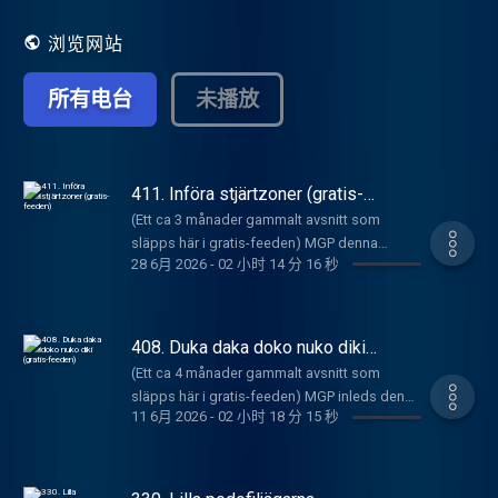
Sänds live på torsdagar kl 20:00 på Radio
UP's Mixlr-kanal och släpps sedan som
浏览网站
podcastavsnitt på
https://underproduktion.se/mgp.
所有电台
未播放
Programmet handlar om musikproduktion,
rapping och viktiga samhällsfrågor, men
framförallt görs det en låt i veckan. Podden
släpps sedan avsnitt 97 enbart i sin helhet
varje vecka inne på underproduktion.se mot
411. Införa stjärtzoner (gratis-
feeden)
en prenumerationsavgift på 49 kr. Detta är
(Ett ca 3 månader gammalt avsnitt som
en begränsad feed där det bjuds på nåt
släpps här i gratis-feeden) MGP denna
avsnitt i månaden. Här finns även alla gamla
28 6月 2026
-
02 小时 14 分 16 秒
veckan inleder med mad snack om turism till
avsnitt t.o.m. avsnitt 96 (Med undantag av
olika länder som Dubai kontra Europa samt vi
åtta avsnitt som släpptes Patreon-exklusivt
får höra en snippet från Säpos nya podd
men dessa finns också inne på
som får sig några tips. News on the hours tar
408. Duka daka doko nuko diki
underproduktion.se/mgp för alla
upp det senaste inom L som har sitt
(gratis-feeden)
prenumeranter att avnjuta). Prenumerera
(Ett ca 4 månader gammalt avsnitt som
ödesmöte på söndag, lite Irankrigsshit samt
på podden för 49 kr i månaden genom att
släpps här i gratis-feeden) MGP inleds denna
norrmannen som knullade sönder en
registrera dig inne på
11 6月 2026
-
02 小时 18 分 15 秒
veckan med ett försvarstal till alla som haglat
sexdocka med sin feta mäktiga kuk. Veckans
https://underproduktion.se/register/mgp/
glåpord på Prinzen efter hans uttalanden
Låt är en comeback av två svenska grabbar
förra veckan från när han mådde mycket
som är ledande inom högtidslåtar och denna
dåligt. Detta leder till en hel del sanningar om