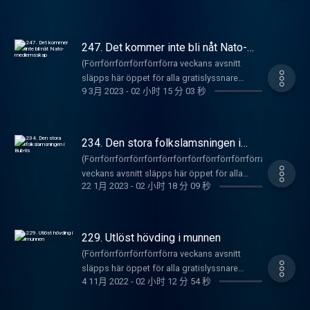
gratis då och då bara. Vill du höra alla gamla
gången med filosofiskt dilemma om den
det för 69 kr i månaden här:
vi ingemansland.
på kvinnor, i kvinnor, med kvinnor, utan
avsnitt och nya när de kommer kan du göra
republikanska gentlemanna-paradoxen
https://underproduktion.se/mgp Registrera
kvinnor! Kvinnoveckan är i full gång med full
det för 49 kr i månaden
bakom ladyboy-skjutningen i Nashwille,
dig
kvinnoyra! Men först massa snack om att vi
här: https://underproduktion.se/mgp
247. Det kommer inte bli nåt Nato-
Kentucky. Det snackas väldigt mycket AI som
här: https://underproduktion.se/register/mgp/
ofta har rätt vilket segwayar oss vidare till
medlemsskap
Registrera dig
inte gör så mycket rätt just nu - uppmanar till
(Förrförrförrförrförrförra veckans avsnitt
Biljettlänkar till Armanns standup-show "Håll
News on the hour där vi även haft rätt om
här: https://underproduktion.se/register/mgp/
t.ex. till självmord samt samplesnitchar vilket
släpps här öppet för alla gratislyssnare
käften ungjävel" hittar du här:
flertalet saker - t.ex. Ukrainas mycket
Läs mer om vilka podcastappar som stödjer
9 3月 2023
-
02 小时 15 分 03 秒
är en big NO NO! Dock kan MGP-killarna och
därute) Varsågod, här kommer avsnitt 247
https://linktr.ee/armannh
oansvariga sabotage av Nord Stream-
RSS-länkar och instruktioner för hur man drar
tjejerna lugna er med att det antagligen inte
som ni har tjatat om i flera år era störiga jävla
ledningen som är aortan i det öppna
igång det
kommer bli som i terminator - utan mer
kuksugare (det funkar så att man går i
samhället. Sen har Prinzens prenumeration av
här: https://underproduktion.se/appar
dassarullar på kvastskaft. Vill du höra mer? Ta
nummerordning om ni inte fattat det?(. Det
234. Den stora folkslamsningen i
Illuminerad Veteskap lett honom till den
reda och hör nu! Grabbarna ger också Linda
inleds med snack om den livslånga
Bub-ïis
mycket kontroversiella och kliniskt rasistiska
(Förrförrförrförrförrförrförrförrförrförrförrförra
Staaf en upprättelse när dem erkänner hon
tjänstgöringen på Adecco eller andra företag
slutsatser om den felande länken och om att
veckans avsnitt släpps här öppet för alla
som mycket värdig chef över NOAK. Sen blir
som inte vet vad doms verksamhet
22 1月 2023
-
02 小时 18 分 09 秒
aboriginer är en annan gren på trädet utan att
gratislyssnare därute) Music Görnings
det fortsatt FREESTYLE FEBRUARI när dem
EGENTLIGEN är? Sen snackades det om att
värdera om det är en bättre eller sämre gren?
Podcaster är tillbaka med, ja du gissade rätt -
kickar dems freestyle om fåntrattarna Bojan
kräkas upp avföring och olika anledningar till
Eftersom det är retroaktiv FREESTYLE
ETT AVSNITT!!!!! Och inte vilket avsnitt som
och Jan som satt sin sista potatis. Detta
det? När NEws on the hour gör entré så går
FERBUARY så blir Veckans Låt en Vad är det
helst utan avsnittet som är FÖRE det STORA
duger INTE! Constructive Crique delas ut till
229. Utlöst hövding i munnen
det ej, ej, EJ att undvika den internationella
för stil (Freestyle) där DVS-killarna gaffar
läskiga SKRÄCK-avsnittet! Eftersom
Per Gödsel och hans bulla band, som vi dock
krisen som drabbat Sverige p.g.a. kuksugarna
(Förrförrförrförrförrförra veckans avsnitt
micken och scattar loss en hyllning till
halloween är nästa vecka enligt SVENSK
ger en fair chanse (så påstå ALDRIG att du
i bokstavlig mening om ni fattar? Prinzen
släpps här öppet för alla gratislyssnare
kvinnan och även tips på hur man erövrar den.
kanon. News on half hour äger rum och då
ALDRIG haft en chance). Fuck you om du inte
4 11月 2022
-
02 小时 12 分 54 秒
snackar även om sin gym-upplevelse som är
därute) Prinzen är lack för att han INTE fått en
Constructive Critique delas ut till en quinna
det pratas om nr 1 nya kanonministerns så
håller med om vad vi skrivit i denna
något alldeles utöver det vanliga -
förkylning som brutit ut, utan bara fejdat bort
som påstår sig lida av en psykodynamisk
kallade misstag, men också om Ruben
avsnittsbeskrivning. Även Waves-fadäsen i