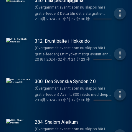
330. Lilla pedofiljägarna
veckan gör dem en låt om den stora
bland annat utländska kvinnor. News on the
mongodagen som är i helgen. Vem är dem?
(Övergammalt avsnitt som nu släpps här i
hour är späckat med mad news-shit, som
Ta reda! Constructive Critique delas ut till
gratis-feeden) Detta blir det sista gratis-
t.ex. kaoset i Mexiko, senaste utspelen från
2 10月 2024
-
01 小时 57 分 38 秒
Miss Lis senaste ihopljugna skit om
avsnittet som släpps på ett bra tag. Bli
skamfläckarna Ungern och Slovakien, Gen Z's
nattklubbar som hon aldrig varit på. Detta är
prenumerant, du kommer EJ ångra! MGP är
störtande av Madagascar, Bonnie Blues
MGP's gamla feed där det släpps nåt avsnitt
tillbaka med ett morgonavsnitt för alla
äckliga graviditet, US Navys äckliga
gratis då och då bara. Vill du höra alla gamla
morgonkåta lyssnare där ute. Grabbarna går
312. Brunt bälte i Hokkaido
avloppskris samt Japans äckliga bögfestival.
avsnitt och nya när de kommer kan du göra
igenom sossarnas nya satsningar från deras
Veckans Låt är en slutning av Munmans-
(Övergammalt avsnitt som nu släpps här i
det för 69 kr i månaden
senaste manifest och går sen över till mycket
trilogin som gästas av mun-disciplen Lars
gratis-feeden) Ett mycket matigt avsnitt ännu
här: https://underproduktion.se/mgp
allvarligt snack om kortväxta statschefer och
20 9月 2024
-
02 小时 21 分 23 秒
Ferrari. Constructive Critique delas ut till
en vecka från podcasten The Musicians
Registrera dig
riskerna med dessa. Dem har empiriskt stöd
Sveriges två just nu bästa kvinnliga rappare
Makes Podcasts, Sveriges världsledande
här: https://underproduktion.se/register/mgp/
som dem presenterar! Sen vill Thailand köpa
som dock visar sig vara sucka MC's. Gammal
podd om musikvärlden. Inledningsvis
Biljettlänkar till Armanns standup-show "Håll
flygplan från oss, men vi uppmanar våra
Dänga blir startningen av Munmans-
avslöjar Prinzen och Diddy att Sverige är ett
käften ungjävel" hittar du
300. Den Svenska Synden 2.0
makthavare att passa på att inte bara sälja
konceptet, eran och rörelsen. Detta är MGP's
fattigt land och att vi borde ha lyssnat på
här: https://linktr.ee/armannh
utan att deala lite med annat shit först! Sen
(Övergammalt avsnitt som nu släpps här i
gamla feed där det släpps nåt avsnitt gratis
Göran Persson för 25 år sen. Därefter
har talibanerna förbjudit kvinnor från att
gratis-feeden) Avsnitt 300 inleds med deep
då och då bara. Vill du höra alla gamla avsnitt
kommer News on the hour som är smockat
23 8月 2024
-
03 小时 17 分 50 秒
prata, men DVS-grabbarna tycker det är fel
state-shit i svalg-vågorna av att EU ska
och nya när de kommer kan du göra det för
med nyheter om runkande göteborgare,
väg att gå och dem förklarar varför samt
skänka en halv biljon SEK till Fukraina? Är det
69 kr i månaden
korrelationen mellan stråling och tecknad
föreslår. Veckans Låt är den sissta i fyrologin
population control vi bevittnar och är en del
här: https://underproduktion.se/mgp
barnporr, en japansk man som sparkat en
med sommarlåtar. Mycket snyggt sätt att
av just nu? Ta reda! Sen News on the hour
Registrera dig
284. Shalom Aleikum
halvsovande björn, att Armann har föst en
stänga augusti inför framtiden och en oviss
kommer och då snackar vi Frankrike i svarv-
här: https://underproduktion.se/register/mgp/
hund i parken med foten plus mera saker.
(Övergammalt avsnitt som nu släpps här i
höst. Constructive Critique tar oss tillbaka till
lågorna av att Macron har varit här och spelat