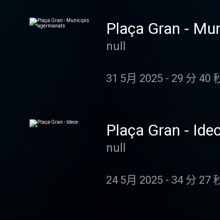
Plaça Gran - Mu
null
31 5月 2025
-
29 分 40 
Plaça Gran - Ide
null
24 5月 2025
-
34 分 27 