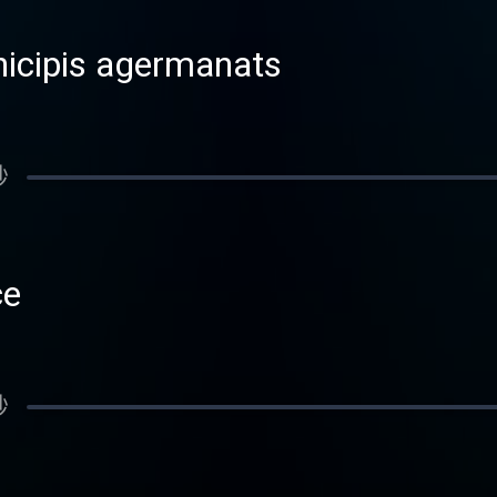
nicipis agermanats
秒
ce
秒