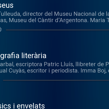
seus
leuda, director del Museu Nacional de la 
as, Museu del Càntir d’Argentona. Maria 
assella. Carme i Joan, guies del Museu E
秒
s tenen una data que cada any recorda l
ulturals a la nostra societat, és el Dia I
egut per diversos museus amb els que he
quest programa. El Sistema Territorial de
rafia literària
de Catalunya és una xarxa de 28 centres mu
al, escriptora Patric Lluís, llibreter de 
lització a Catalunya mitjançant les seves c
al Cuyàs, escritor i periodista. Imma Boj,
tzació in situ de les diferents activitats p
amb autors i autores de llibres. Unes se
 nou director del Museu Nacional de la Cièn
es llegeixen els llibres que es compren. P
r de l'art amb àmplia experiència en gesti
cuperarem del nostre arxiu converses am
 museu als nous temps. El museu dedicat 
s una autora pallaresa que ha diversificat
ol·lecció d'estris per conservar aigua el
És Premi d’Honor de les Lletres Catalanes
g, ceràmica, vidre i fins i tot fusta. El c
ics i envelats
letres i guanyadora de nombrosos premis
organitza tallers de ceràmica. La Técnica 