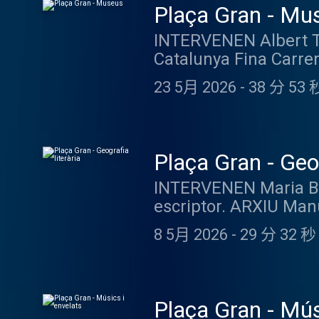
Plaça Gran - Mu
INTERVENEN Albert Tul
Catalunya Fina Carrer
Museu de la Moto de B
23 5月 2026
-
38 分 53 
CONTINGUT Els museu
aquests equipaments c
Avui farem un recorr
diverses edicions d’a
Plaça Gran - Geog
Ciència i la Tècnica 
INTERVENEN Maria Barb
expliquen la industria
escriptor. ARXIU Manu
exposicions i la museï
Immigració.Parlarem 
Albert Tulleuda és el
8 5月 2026
-
29 分 32 秒
Sant Jordi sabrem si 
Catalunya. Historiado
escritores. També re
a objectiu adaptar el
deixat. Maria Barbal é
compta amb una gran c
Pallars i Barcelona. 
materials, com ara fan
Plaça Gran - Mús
Acadèmia de Bones L
història del càntir i 