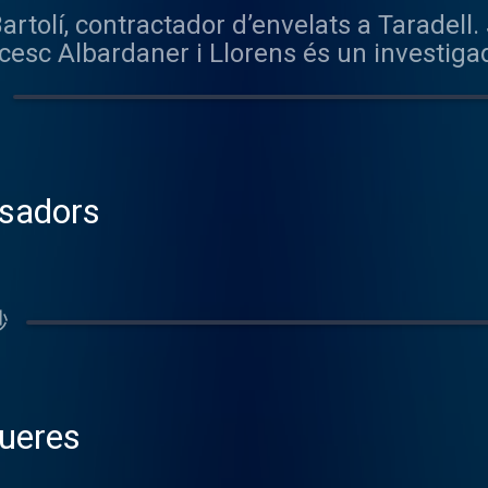
olí, contractador d’envelats a Taradell. 
iodista Manuel Cuyàs desaparegut. Record
useu Moto Bassella està gestionat per la 
cesc Albardaner i Llorens és un investigad
 la Immigració. Ens va atendre la director
nse ànim de lucre que treballa per promour
ALS: Fragments de • Orquestra Selvatan
 de Prats de Molló Ernest Costa va presenta
el passat, el present i el futur des de mú
inca.CONTINGUT: Catalunya és un país de 
Aniol d’Aguja
 Etnogràfic Es concep com un museu d'hist
Aquesta construcció es va idear a inicis de
ar per a la recerca, la conservació, la inter
de mar com velers, corders i mestres d’aix
ltural de la vila de Ripoll, de la comarca d
 per crear una estructura lleugera, àmplia 
tiu de contribuir decisivament al seu des
ssadors
a al segle XIII, quan se’n comença a tenir
 És un dels museus d'etnografia més antics 
nglesos es meravellaven d'aquestes celebra
 les seves estades al territori. En el seu o
bon temps perquè s’esperava a acabar la 
秒
que, avui en dia, la majoria de festes se ce
de tardor. Una característica de les primer
tres dies és el dispendi i la disbauxa. Du
urant l'any per poder estrenar roba i lluir-
gueres
ue normalment no consumien. Francesc A
cte català, que de 2008 a 2009 va ser presi