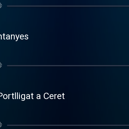
秒
ntanyes
秒
ortlligat a Ceret
秒