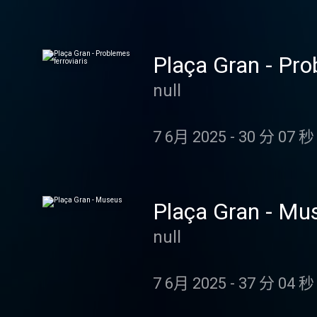
Plaça Gran - Pro
null
7 6月 2025
-
30 分 07 秒
Plaça Gran - Mu
null
7 6月 2025
-
37 分 04 秒