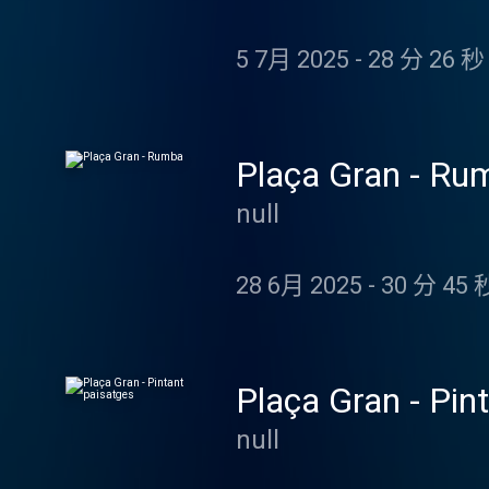
del Centre d'Estudis
llibres i treballs i h
5 7月 2025
-
28 分 26 秒
muntàvem envelats er
era en Jordi Barris d
es contractava només 
llenguatge de l’època:
Plaça Gran - Ru
acabar la instal·lació
null
així la seguretat. L’e
orquestres i encara t
va tenir envelat. Qui
28 6月 2025
-
30 分 45 
local, contractava l’e
Plaça Gran - Pin
null