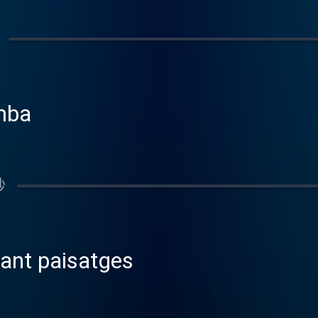
 Colombins d'Òmnium Cultural de Barcelona
a dedicat bona part de la seva investigació a
en reclamats i reconeguts pels promotor
e Salt, al Gironès. Muntar un envelat teni
hi havia una xifra que ho determinava tot
 quants palcus (es a dir, llotges) El que te
mba
 faltava la decoració interior El vent era u
ntrada i el lloguer de les llotges donaven 
enir benefici. Taradell, Osona, és una de l
m Bartolí de Taradell, com a persona impul
秒
nvelat com una font d’ingressos pel club.
tant paisatges