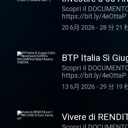
Allocation sbagliata 
eventualmente intrapre
Caro...)
Scopri il DOCUMENTO 
+++ DISCLAIMER - Legg
del podcast. +++ FIN
https://bit.ly/4eOttaP
è una serie ideata dal
Affari Miei, ti guider
errore, anche perché
nostri contatti uffici
—
20 6月 2026
-
28 分 21 
analizzato come è inv
dettagli che possono f
specifico vedremo: I
proprie opinioni sui f
non hai più orizzonte
alcun modo essere in
tutti! Godersi la vita 
non sostituisce una c
BTP Italia Sì G
perfetto? Il mattone
responsabilità sulle a
Analisi ONESTA.
Scopri il DOCUMENTO 
Attenzione! +++ "Stori
della visione o dell'
https://bit.ly/4eOttaP
Miei in cui vengono let
gratuita con il team d
che sono arrivate circ
storie sono reali ma 
https://bit.ly/3ZHtAg
13 6月 2026
-
29 分 19 
se conviene oppure no
all'autore. Nel corso 
Sergio Quali erano gli
con uno scopo divulg
Occhio alla diversifica
raccomandazione pers
BTP hanno senso in u
professionale. La Aff
Vivere di RENDIT
con Attenzione! +++ "S
intraprese dai fruitor
Scopri il DOCUMENTO 
Affari Miei in cui veng
FINE DISCLAIMER +++ P