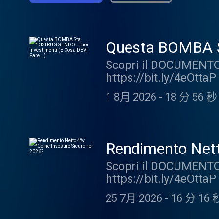
Questa BOMBA S
Fare...)
Scopri il DOCUMENTO 
https://bit.ly/4eOttaP 
storia a livello inte
1 8月 2026
-
18 分 56 秒
miliardi di euro passa
non fosse che molte 
Salvatore ci ha scritt
Cerchiamo di aiutarlo 
Rendimento Nett
vedremo: La lettera di
Scopri il DOCUMENTO 
gestendo l'eredità Il 
https://bit.ly/4eOtta
vecchiaia Partiamo da
facile ottenere il 4%
Viene stabilita la qu
25 7月 2026
-
16 分 16 
deposito, titoli di S
+++ "Storie, Storielle 
ottenere oggi il 4%? N
vengono letti i messagg