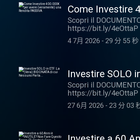
proteggersi dalla patr
d'investimento e non 
Come Investire 
fare concretamente? 1
qualsiasi responsabili
Scopri il DOCUMENTO 
Capire l'esposizione 
seguito della visione
https://bit.ly/4eOtta
"Storie, Storielle e St
sessione gratuita con 
investire 400.000 eu
vengono letti i messagg
adatte a te: https://b
4 7月 2026
-
29 分 55 秒
Antonino che ci ha da
reali ma anonimizzate
Nello specifico vedre
Nel corso del podcast 
ad alto dividendo Il p
scopo divulgativo: q
passiva "Ti diamo il 
raccomandazione pers
Investire SOLO i
problema della conce
professionale. La Aff
Scopri il DOCUMENTO 
con Attenzione! +++ "S
intraprese dai fruitor
https://bit.ly/4eOttaP 
Affari Miei in cui veng
FINE DISCLAIMER +++ P
fregatura? Ci sono de
Le storie sono reali 
guideremo nella scelta
27 6月 2026
-
23 分 03 
capire se ci sono dell
risalire all'autore. Ne
specifico vedremo: La
analizzati con uno sc
comuni delle banche c
come una raccomandaz
investimenti tra le g
consulenza professiona
Investire a 60 A