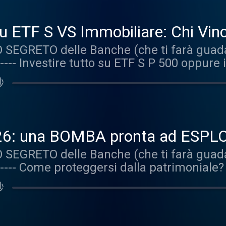
n immobili L'ossessione per la cedola e i d
 perché vengono esclusi dettagli che posso
n Attenzione! +++ "Storie, Storielle e Stor
gli autori esprimono le proprie opinioni su
u ETF S VS Immobiliare: Chi Vin
 Affari Miei in cui vengono letti i messaggi
uanto detto non deve in alcun modo esser
SEGRETO delle Banche (che ti farà guadag
ali. Le storie sono reali ma anonimizzate 
onalizzata d'investimento e non sostitu
 ---- Investire tutto su ETF S P 500 oppure 
ar risalire all'autore. Nel corso del podca
ari Miei declina qualsiasi responsabilità 
iare e S P 500? Gli italiani sono innamorat
atti analizzati con uno scopo divulgativo:
i dei contenuti a seguito della visione o de
秒
 raccontano un'altra cosa... Oggi vedremo 
teso come una raccomandazione personal
renota una sessione gratuita con il team 
ercato immobiliare. Nello specifico vedre
onsulenza professionale. La Affari Miei de
 delle soluzioni più adatte a te: https://
opravvissuto Se il patrimonio è grande biso
zioni eventualmente intraprese dai fruitor
iare è la concentrazione Occhio alla valut
ascolto del podcast. +++ FINE DISCLAIMER
026: una BOMBA pronta ad ESP
parte più stabile nel portafoglio La diffi
i Affari Miei, ti guideremo nella scelta dell
SEGRETO delle Banche (che ti farà guadag
MER - Leggi con Attenzione! +++ "Storie, S
2 —
 ---- Come proteggersi dalla patrimoniale? 
rie ideata dalla Affari Miei in cui vengono
scritto per chiederci delucidazioni sulla pa
 contatti ufficiali. Le storie sono reali ma
秒
i giornali nelle ultime settimane. Come p
li che possono far risalire all'autore. Nel
o del fisco italiano? Nello specifico vedrem
opinioni sui fatti analizzati con uno scopo
 si paga un debito pubblico? La tassazio
odo essere inteso come una raccomandazi