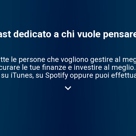
st dedicato a chi vuole pensare 
utte le persone che vogliono gestire al meg
curare le tue finanze e investire al meglio.
, su iTunes, su Spotify oppure puoi effettu
on sei connesso ad internet.