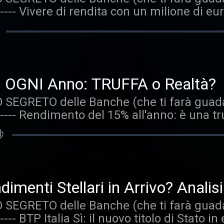
---- Vivere di rendita con un milione di eur
ma anonimizzate perché vengono esclusi d
 delle soluzioni più adatte a te: https://
risolto tutti i tuoi problemi? O ci sono dell
l corso del podcast gli autori esprimono le 
ere alla domanda se vivere di rendita co
opo divulgativo: quanto detto non deve in
emo ogni scenario. Nello specifico vedrem
ione personalizzata d'investimento e no
ta con gli affitti a studenti Il tema della 
le. La Affari Miei declina qualsiasi respo
bili Conclusioni Cosa ne pensi? +++ DISC
se dai fruitori dei contenuti a seguito del
 OGNI Anno: TRUFFA o Realtà?
e, Storielle e Storiacce di Investimenti" è 
E DISCLAIMER +++ Prenota una sessione gr
SEGRETO delle Banche (che ti farà guadag
ti i messaggi recapitati dagli utenti ai nost
emo nella scelta delle soluzioni più adatte 
 ---- Rendimento del 15% all'anno: è una tr
anonimizzate perché vengono esclusi detta
 è possibile ottenere un rendimento del 1
del podcast gli autori esprimono le proprie o
秒
olare gli investimenti rischiosi dalle truffe
ativo: quanto detto non deve in alcun mo
 commento di Vincenzo Cos'è il peer-to-p
onalizzata d'investimento e non sostitu
stimento Analizziamo il rischio Rendimen
ari Miei declina qualsiasi responsabilità 
nto di F77 Negli investimenti non ci sono
i dei contenuti a seguito della visione o de
ndimenti Stellari in Arrivo? Anal
commento di Marco Per battere l'inflazione
renota una sessione gratuita con il team 
SEGRETO delle Banche (che ti farà guadag
investire tutto in BTP Cosa ne pensi? +++ 
 delle soluzioni più adatte a te: https://
---- BTP Italia Sì: il nuovo titolo di Stato 
e, Storielle e Storiacce di Investimenti" è 