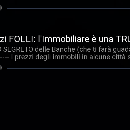
enti, tassi e caratteristiche del BTP Itali
ti i messaggi recapitati dagli utenti ai nost
秒
lare. Conviene investire su BTP Italia Sì? C
anonimizzate perché vengono esclusi detta
inioni. Nello specifico vedremo: Le caratte
del podcast gli autori esprimono le proprie o
nflazione Un esempio sui titoli indicizzati a
ativo: quanto detto non deve in alcun mo
 da considerare Una cosa da non fare... C
onalizzata d'investimento e non sostitu
zi FOLLI: l'Immobiliare è una T
il team di Affari Miei, ti guideremo nella s
ari Miei declina qualsiasi responsabilità 
SEGRETO delle Banche (che ti farà guadag
it.ly/3ZHtAg2 —
i dei contenuti a seguito della visione o de
---- I prezzi degli immobili in alcune città
renota una sessione gratuita con il team 
ti e inutilizzati. Come è possibile che co
 delle soluzioni più adatte a te: https://
秒
o di immobili partendo dalla storia di Simo
remo di capire com'è possibile avere prezz
 mail di Simone Il mercato provinciale è d
endo non perdo" I prezzi di Rovigo La volat
a con 600.000 Euro: FUFFA o Rea
enere gli immobili? Cosa ne pensi? +++ D
SEGRETO delle Banche (che ti farà guadag
e, Storielle e Storiacce di Investimenti" è 
 ---- Si può vivere di rendita con 600.000 e
ti i messaggi recapitati dagli utenti ai nost
fra considerevole per farcela? Oggi vediam
anonimizzate perché vengono esclusi detta