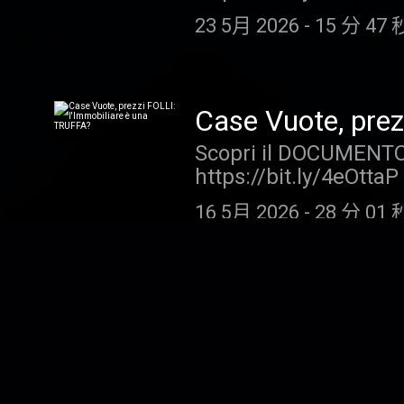
Vediamo insieme rendim
Miei in cui vengono let
23 5月 2026
-
15 分 47 
titolo di Stato partico
storie sono reali ma 
arrivo? Ecco le mie op
all'autore. Nel corso 
Una riflessione sull'i
con uno scopo divulg
valutazione Un titolo
raccomandazione pers
Case Vuote, prez
sessione gratuita con 
professionale. La Aff
Scopri il DOCUMENTO 
adatte a te: https://b
intraprese dai fruitor
https://bit.ly/4eOttaP 
FINE DISCLAIMER +++ P
tanti appartamenti vuo
guideremo nella scelta
16 5月 2026
-
28 分 01 
diverse? Oggi parliam
preoccupato, e cerche
specifico vedremo: La
grandi città "Se non v
Vivere di Rendit
immobili Vendere o t
Scopri il DOCUMENTO 
Attenzione! +++ "Stori
https://bit.ly/4eOttaP
Miei in cui vengono let
600.000 euro è una ci
storie sono reali ma 
9 5月 2026
-
24 分 23 秒