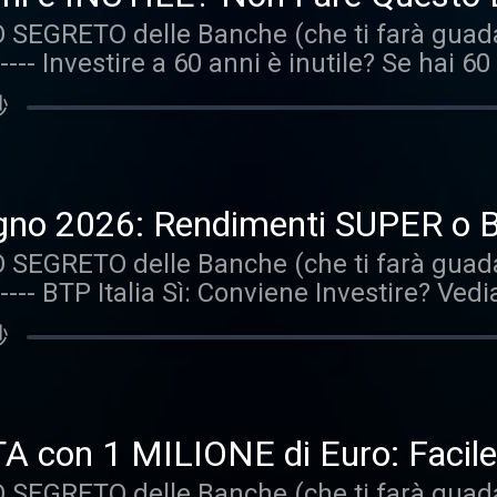
2 Fregatura: Comportamento con i mercati
se dai fruitori dei contenuti a seguito del
SEGRETO delle Banche (che ti farà guadag
i con Attenzione! +++ "Storie, Storielle e
E DISCLAIMER +++ Prenota una sessione gr
 ---- Investire a 60 anni è inutile? Se hai 
la Affari Miei in cui vengono letti i messag
emo nella scelta delle soluzioni più adatte 
 potrebbe costarti caro. Siamo partiti d
ali. Le storie sono reali ma anonimizzate 
秒
estire a 60 anni e quali errori non devon
ar risalire all'autore. Nel corso del podca
l commento di Antonio Accumulare, che sig
atti analizzati con uno scopo divulgativo:
 temporale? Non tutto è bianco o nero L'in
teso come una raccomandazione personal
è sacrosanto I soldi ai figli Il commento di 
onsulenza professionale. La Affari Miei de
iugno 2026: Rendimenti SUPER o
 non è sicurezza Cosa ne pensi? +++ DISC
zioni eventualmente intraprese dai fruitor
..
SEGRETO delle Banche (che ti farà guadag
e, Storielle e Storiacce di Investimenti" è 
ascolto del podcast. +++ FINE DISCLAIMER
 ---- BTP Italia Sì: Conviene Investire? Ved
ti i messaggi recapitati dagli utenti ai nost
i Affari Miei, ti guideremo nella scelta dell
a il titolo di Stato in emissione dal 15 gi
anonimizzate perché vengono esclusi detta
2 —
秒
 investire nel BTP Italia Sì. Nello specif
del podcast gli autori esprimono le proprie o
 scenari anni fa? Azionario? No grazie Anal
ativo: quanto detto non deve in alcun mo
zione Vediamo altri due commenti I titoli in
onalizzata d'investimento e non sostitu
n portafoglio diversificato? Cosa ne pen
ari Miei declina qualsiasi responsabilità 
A con 1 MILIONE di Euro: Facile
torie, Storielle e Storiacce di Investimenti
i dei contenuti a seguito della visione o de
SEGRETO delle Banche (che ti farà guadag
ono letti i messaggi recapitati dagli utenti a
renota una sessione gratuita con il team 