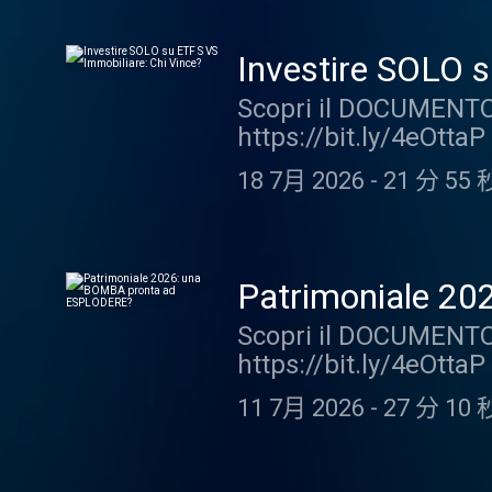
dividendi Investire i
reali ma anonimizzate
DISCLAIMER - Leggi co
Nel corso del podcast 
Investire SOLO s
una serie ideata dalla
scopo divulgativo: q
Scopri il DOCUMENTO 
nostri contatti uffici
raccomandazione pers
https://bit.ly/4eOttaP
dettagli che possono f
professionale. La Aff
Chi vince tra immobil
proprie opinioni sui f
intraprese dai fruitor
18 7月 2026
-
21 分 55 
storie diverse che ci
alcun modo essere in
FINE DISCLAIMER +++ P
azionario oppure il m
non sostituisce una c
guideremo nella scelta
partiamo Il bias del s
responsabilità sulle a
problema dell'immobil
della visione o dell'
Patrimoniale 2
geografica Serve una 
gratuita con il team d
Scopri il DOCUMENTO 
ne pensi? +++ DISCLAI
https://bit.ly/3ZHtAg
https://bit.ly/4eOttaP
Investimenti" è una se
attacco? Giulia ci ha 
dagli utenti ai nostri
11 7月 2026
-
27 分 10 
che sono circolate su
vengono esclusi dettag
patrimonio dall'attacc
esprimono le proprie 
preleva da tutti Come
non deve in alcun m