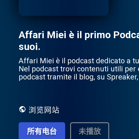
Affari Miei è il primo Podca
suoi.
Affari Miei è il podcast dedicato a t
Nel podcast trovi contenuti utili per 
podcast tramite il blog, su Spreaker
gustartelo comodamente anche se n
浏览网站
所有电台
未播放