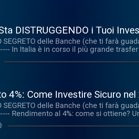
ta DISTRUGGENDO i Tuoi Invest
SEGRETO delle Banche (che ti farà guadag
---- In Italia è in corso il più grande trasf
rgenerazionale: come gestire un'eredità cos
no da una generazione all'altra: si tratta d
persone arrivano a questo appuntamento 
o perchè ha dei dubbi sul futuro del patrim
e di far luce sugli scenari possibili per la
o 4%: Come Investire Sicuro nel
 Salvatore I soldi in famiglia sono ancora
SEGRETO delle Banche (che ti farà guadag
portafoglio della sua famiglia è in banca Va
P ---- Rendimento al 4%: come si ottiene?
i 50.000 euro Bisogna partire del fabbis
 all'anno di rendimento, ma adesso? Le cos
ota azionaria Cosa ne pensi? +++ DISCLAIM
秒
tato, e altri strumenti non rendono più com
e Storiacce di Investimenti" è una serie ide
ello specifico vedremo: La lettera di Claud
i recapitati dagli utenti ai nostri contatti 