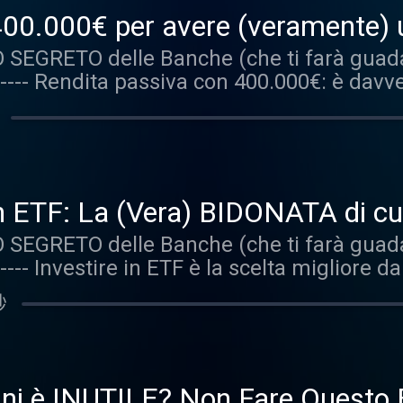
imoniale? Il ruolo delle tasse Le criticità 
sostituisce una consulenza professionale.
400.000€ per avere (veramente)
. Fare una ricognizione 2. Capire come è g
tà sulle azioni eventualmente intraprese d
SEGRETO delle Banche (che ti farà guadag
all'Italia Cosa ne pensi? +++ DISCLAIMER 
 o dell'ascolto del podcast. +++ FINE DI
P ---- Rendita passiva con 400.000€: è dav
oriacce di Investimenti" è una serie ideata d
il team di Affari Miei, ti guideremo nella s
ro per ottenere una rendita passiva? Oggi
i recapitati dagli utenti ai nostri contatti 
it.ly/3ZHtAg2 —
to la sua ricetta per investire, e vedremo
 perché vengono esclusi dettagli che posso
mo: Il commento di Antonino Ci sono i risc
gli autori esprimono le proprie opinioni su
ortafoglio così non è decorrelato I mercati 
uanto detto non deve in alcun modo esser
5% al mese" La risposta al commento La ren
onalizzata d'investimento e non sostitu
n ETF: La (Vera) BIDONATA di cu
ntrazione degli immobili Cosa ne pensi?
ari Miei declina qualsiasi responsabilità 
SEGRETO delle Banche (che ti farà guadag
torie, Storielle e Storiacce di Investimenti
i dei contenuti a seguito della visione o de
---- Investire in ETF è la scelta migliore da
ono letti i messaggi recapitati dagli utenti a
renota una sessione gratuita con il team 
lle insidie? Samuele ci ha scritto per sape
ma anonimizzate perché vengono esclusi d
 delle soluzioni più adatte a te: https://
秒
e fregature dietro gli ETF e come fare per 
l corso del podcast gli autori esprimono le 
 lettera di Samuele Non è che gli ETF son
opo divulgativo: quanto detto non deve in
he investono in ETF... Uno o due ETF e sei 
ione personalizzata d'investimento e no
enerazioni Dove sono le fregature negli ET
le. La Affari Miei declina qualsiasi respo
nni è INUTILE? Non Fare Questo E