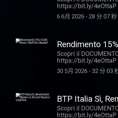
https://bit.ly/4eOttaP 
Le storie sono reali 
guideremo nella scelta
milionario hai davvero 
risalire all'autore. Ne
6 6月 2026
-
28 分 07 秒
cercheremo di rispond
analizzati con uno sc
possibile e analizzer
come una raccomandaz
milione di euro? Rendi
consulenza professiona
investimenti in immo
eventualmente intrapre
Rendimento 15%
Attenzione! +++ "Stori
del podcast. +++ FIN
Scopri il DOCUMENTO 
Miei in cui vengono let
Affari Miei, ti guider
https://bit.ly/4eOttaP
storie sono reali ma 
—
Ci è stato chiesto se
all'autore. Nel corso 
30 5月 2026
-
32 分 03 
fare chiarezza e di is
con uno scopo divulg
specifico vedremo: Il
raccomandazione pers
testimonianza di inve
professionale. La Aff
rischio alto Il comme
intraprese dai fruitor
BTP Italia Sì, Re
sul trading online Il 
FINE DISCLAIMER +++ P
Scopri il DOCUMENTO 
diversi E' sbagliato 
guideremo nella scelta
https://bit.ly/4eOttaP 
Attenzione! +++ "Stori