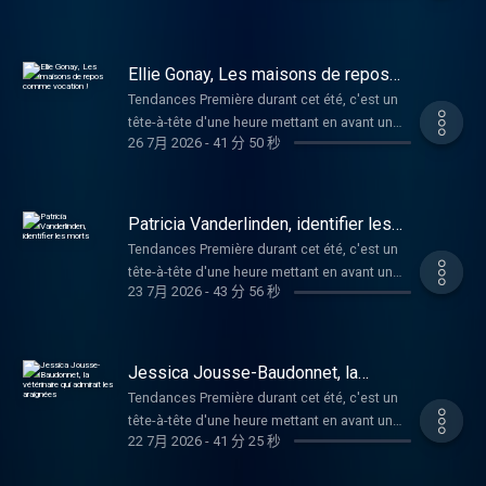
tous les épisodes de Tendances Première
théâtre (humanités artistiques à Huy puis 1 an
https://auvio.rtbf.be/emission/11090 Et si
positives pour répondre aux grandes
d'avenir, mais aussi son regard sur les mots-
sur notre plateforme Auvio.be :
à l'IAD à Louvain-la-Neuve) avant de partir en
vous avez apprécié ce podcast, n'hésitez
questions de société. L'occasion de porter
clés de l'année et sur l'air du temps.
https://auvio.rtbf.be/emission/11090 Et si
France où il a découvert la cuisine
pas à nous donner des étoiles ou des
un regard sur comment proposer un
L'émission est présentée en joyeuse
vous avez apprécié ce podcast, n'hésitez
Ellie Gonay, Les maisons de repos
végétarienne. Amoureux de la nature, il est
commentaires, cela nous aide à le faire
journalisme qui soit à la hauteur de l'urgence
alternance par Cédric Wautier et Fabrice
comme vocation !
pas à nous donner des étoiles ou des
également formé en tant que guide nature et
Tendances Première durant cet été, c'est un
connaître plus largement. Hébergé par
écologique. Merci pour votre écoute
Lambert. Karima Saïdi est une réalisatrice
commentaires, cela nous aide à le faire
a développé des connaissances de base en
tête-à-tête d'une heure mettant en avant un
Audiomeans. Visitez
Tendances Première, c'est également en
belgo-marocaine. En 2013, elle crée « Mur-
connaître plus largement. Hébergé par
26 7月 2026
-
41 分 50 秒
cuisine avec les plantes sauvages
invité. Son parcours, son univers, ses rêves
audiomeans.fr/politique-de-confidentialite
direct tous les jours de la semaine de 10h à
murs » et « 10 voix », une série de portraits
Audiomeans. Visitez
comestibles. C’est l’alliance de ces
d'avenir, mais aussi son regard sur les mots-
pour plus d'informations.
11h30 sur www.rtbf.be/lapremiere Retrouvez
sonores sur l’immigration marocaine de
audiomeans.fr/politique-de-confidentialite
sensibilités qui a donné naissance à Oxalis,
clés de l'année et sur l'air du temps.
tous les épisodes de Tendances Première
Bruxelles. En 2016, elle réalise un court-
pour plus d'informations.
une école de la cuisine végétale inclusive,
L'émission est présentée en joyeuse
sur notre plateforme Auvio.be :
Patricia Vanderlinden, identifier les
métrage documentaire, « Aïcha », évocation
gourmande et accessible pour que
alternance par Cédric Wautier et Fabrice
morts
https://auvio.rtbf.be/emission/11090 Et si
de la disparition de sa mère et première
Tendances Première durant cet été, c'est un
chacun(e) puisse végétaliser ses assiettes.
Lambert. Ellie Gonay a dirigé pendant huit
vous avez apprécié ce podcast, n'hésitez
ébauche du film « Dans la maison », son
tête-à-tête d'une heure mettant en avant un
Notre invité travaille actuellement au
ans une maison de repos, à l'image de ses
pas à nous donner des étoiles ou des
23 7月 2026
-
43 分 56 秒
premier long métrage documentaire réalisé
invité. Son parcours, son univers, ses rêves
développement d'un projet d'éducation à
parents et grands-parents. Une vocation
commentaires, cela nous aide à le faire
en 2020. « Ceux qui veillent » est son dernier
d'avenir, mais aussi son regard sur les mots-
l'alimentation végétale et durable dans les
familiale de laquelle elle souhaitait pourtant
connaître plus largement. Hébergé par
film réalisé en 2025. Il suit des descendants
clés de l'année et sur l'air du temps.
écoles primaires. Merci pour votre écoute
prendre quelques distances. Mais le destin
Audiomeans. Visitez
d’immigrés de différentes confessions
L'émission est présentée en joyeuse
Tendances Première, c'est également en
Jessica Jousse-Baudonnet, la
était plus fort ! Forte de son expérience à la
audiomeans.fr/politique-de-confidentialite
rendant visite à leurs défunts dans le
alternance par Cédric Wautier et Fabrice
vétérinaire qui admirait les araignées
direct tous les jours de la semaine de 10h à
tête de l'Arcadie à Charleroi, notre invitée a
Tendances Première durant cet été, c'est un
pour plus d'informations.
cimetière multiconfessionnel de Bruxelles. Un
Lambert. Identifier, donner un nom à une
11h30 sur www.rtbf.be/lapremiere Retrouvez
ensuite co-fondé il y a quatre ans KANDO,
tête-à-tête d'une heure mettant en avant un
regard sensible sur des questions qui
victime, permettre aux familles de savoir et
tous les épisodes de Tendances Première
22 7月 2026
-
41 分 25 秒
une plateforme technologique innovante au
invité. Son parcours, son univers, ses rêves
touchent à l'intime. Merci pour votre écoute
de faire leur deuil... c'est tout l'enjeu du DVI,
sur notre plateforme Auvio.be :
service de la santé et du bien-être des
d'avenir, mais aussi son regard sur les mots-
Tendances Première, c'est également en
cette équipe de la Police Fédérale à laquelle
https://auvio.rtbf.be/emission/11090 Et si