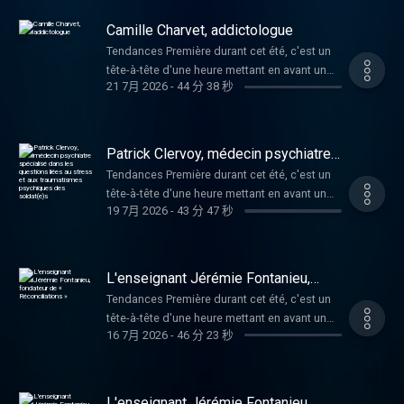
personnes âgées. Quand la jeune génération
clés de l'année et sur l'air du temps.
direct tous les jours de la semaine de 10h à
appartient Patricia Vanderlinden, notre
vous avez apprécié ce podcast, n'hésitez
prend à bras le corps la question cruciale
L'émission est présentée en joyeuse
11h30 sur www.rtbf.be/lapremiere Retrouvez
Camille Charvet, addictologue
invitée. "Donner un nom aux morts", c'est le
pas à nous donner des étoiles ou des
d'un futur désirable pour les seniors. Merci
alternance par Cédric Wautier et Fabrice
tous les épisodes de Tendances Première
titre de son livre qu'elle était venue nous
Tendances Première durant cet été, c'est un
commentaires, cela nous aide à le faire
pour votre écoute Tendances Première, c'est
Lambert. Comment peut-on passer d'une
sur notre plateforme Auvio.be :
présenter. On avait très envie de passer un
tête-à-tête d'une heure mettant en avant un
connaître plus largement. Hébergé par
également en direct tous les jours de la
phobie des araignées à une véritable
https://auvio.rtbf.be/emission/11090 Et si
21 7月 2026
-
44 分 38 秒
peu plus de temps avec cette femme dont la
invité. Son parcours, son univers, ses rêves
Audiomeans. Visitez
semaine de 10h à 11h30 sur
admiration aujourd'hui. Pourquoi transmettre
vous avez apprécié ce podcast, n'hésitez
poignée de mains est plus que franche, cette
d'avenir, mais aussi son regard sur les mots-
audiomeans.fr/politique-de-confidentialite
www.rtbf.be/lapremiere Retrouvez tous les
cette admiration, vulgariser ce que l'on sait
pas à nous donner des étoiles ou des
inspectrice qui ne vous lâche pas du regard
clés de l'année et sur l'air du temps.
pour plus d'informations.
épisodes de Tendances Première sur notre
de ces petites ou grosses bêtes? Qu'est ce
commentaires, cela nous aide à le faire
quand elle entre en communication avec
L'émission est présentée en joyeuse
plateforme Auvio.be :
Patrick Clervoy, médecin psychiatre
que cela veut dire "transmettre" en 2026?
connaître plus largement. Hébergé par
vous, cette policière qui aura vu l'horreur lors
alternance par Cédric Wautier et Fabrice
spécialisé dans les questions liées
https://auvio.rtbf.be/emission/11090 Et si
Ces questions et bien d'autres, nous les
Tendances Première durant cet été, c'est un
Audiomeans. Visitez
au stress et aux traumatismes
des attentats, de tsunamis et autres
Lambert. Marquée par la circulation entre
vous avez apprécié ce podcast, n'hésitez
poserons à Jessica Jousse-Baudonnet,
tête-à-tête d'une heure mettant en avant un
psychiques des soldat(e)s
audiomeans.fr/politique-de-confidentialite
catastrophes ou meurtres et qui insiste sur
plusieurs mondes, plusieurs cultures,
pas à nous donner des étoiles ou des
19 7月 2026
-
43 分 47 秒
vétérinaire et autrice de "Ce que les araignées
invité. Son parcours, son univers, ses rêves
pour plus d'informations.
un principe fondamental : l'absence totale
plusieurs langues intérieures... par un
commentaires, cela nous aide à le faire
m'ont appris (éd. Tana). Merci pour votre
d'avenir, mais aussi son regard sur les mots-
d'erreur dans l'identification est essentielle
métissage familial qui va la construire,
connaître plus largement. Hébergé par
écoute Tendances Première, c'est également
clés de l'année et sur l'air du temps.
pour les familles... Merci pour votre écoute
Camille Charvet va mettre longtemps à
Audiomeans. Visitez
en direct tous les jours de la semaine de 10h
L'émission est présentée en joyeuse
Tendances Première, c'est également en
L'enseignant Jérémie Fontanieu,
choisir... trouver sa voie, celle qu'elle va
audiomeans.fr/politique-de-confidentialite
à 11h30 sur www.rtbf.be/lapremiere
alternance par Cédric Wautier et Fabrice
fondateur de « Réconciliations »
direct tous les jours de la semaine de 10h à
vouloir suivre, celle à laquelle elle croit plus
Tendances Première durant cet été, c'est un
pour plus d'informations.
Retrouvez tous les épisodes de Tendances
Lambert. C'est quoi la guerre. Non mais je
11h30 sur www.rtbf.be/lapremiere Retrouvez
que tout. Jusqu'au jour où Camille découvre
tête-à-tête d'une heure mettant en avant un
Première sur notre plateforme Auvio.be :
veux dire, c'est quoi la guerre pour celui ou
tous les épisodes de Tendances Première
16 7月 2026
-
46 分 23 秒
l'addictologie. Une discipline multiple (tiens
invité. Son parcours, son univers, ses rêves
https://auvio.rtbf.be/emission/11090 Et si
celle qui l'a vécue, humée, vue, sentie ou
sur notre plateforme Auvio.be :
tiens), dure mais humaine. Un travail qui
d'avenir, mais aussi son regard sur les mots-
vous avez apprécié ce podcast, n'hésitez
ressentie au plus profond de sa chair? Quelle
https://auvio.rtbf.be/emission/11090 Et si
questionne aujourd'hui sur les maux de notre
clés de l'année et sur l'air du temps.
pas à nous donner des étoiles ou des
sont les traces laissées par la peur, la vue
vous avez apprécié ce podcast, n'hésitez
société. C'est cette personne que l'on
L'émission est présentée en joyeuse
commentaires, cela nous aide à le faire
L'enseignant Jérémie Fontanieu,
d'une scène de mort, le regard de civils