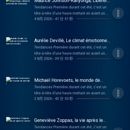
Maurice Johnson-Kanyonga, Libérer
ans, il a fait de la robustesse, inspiré du
alternance par Cédric Wautier et Fabrice
le potentiel de chacun(e)
vivant et de la nature, le pilier de ces
Tendances Première durant cet été, c'est un
Lambert. Josepha Calcerano est professeure
accompagnements. Ancien cadre de l’ONU,
tête-à-tête d'une heure mettant en avant un
de philosophie en secondaire et passionnée
4 8月 2026
-
41 分 51 秒
entrepreneur en Afrique, scénariste nommé
invité. Son parcours, son univers, ses rêves
de littérature, de photographie et de street
aux Oscars et auteur engagé, il partage sa
d'avenir, mais aussi son regard sur les mots-
art. D’origine italienne, elle est née et vit à
vision de la résilience, de la transmission et
clés de l'année et sur l'air du temps.
Liège. Elle a publié « Qui suis-je ? – Léonie et
du lien entre générations. Merci pour votre
L'émission est présentée en joyeuse
Aurélie Devillé, Le climat émotionnel
ses questions existentielles », un essai
écoute Tendances Première, c'est également
alternance par Cédric Wautier et Fabrice
dans les écoles
philosophique destiné aux ados en 2016. 10
Tendances Première durant cet été, c'est un
en direct tous les jours de la semaine de 10h
Lambert. Expert en éducation, psychologue,
ans plus tard, son premier grand roman "Le
tête-à-tête d'une heure mettant en avant un
à 11h30 sur www.rtbf.be/lapremiere
spécialiste du développement de l'enfant et
3 8月 2026
-
39 分 55 秒
Grand Test" (Editions Le Muscadier) a
invité. Son parcours, son univers, ses rêves
Retrouvez tous les épisodes de Tendances
de l'adolescent, conférencier, Maurice
remporté plusieurs prix dont le Prix Première
d'avenir, mais aussi son regard sur les mots-
Première sur notre plateforme Auvio.be :
Johnson-Kanyonga est psychologue,
Victor du Livre de Jeunesse. Quand la philo
clés de l'année et sur l'air du temps.
https://auvio.rtbf.be/emission/11090 Et si
psychopédagogue et chercheur dans le
nous aide à rendre un peu plus clair notre
L'émission est présentée en joyeuse
vous avez apprécié ce podcast, n'hésitez
Michaël Horevoets, le monde de
domaine de l'Education. Il apporte des
futur, et celui surtout de la jeune génération ?
alternance par Cédric Wautier et Fabrice
demain !
pas à nous donner des étoiles ou des
réponses aux jeunes en crise et des
Tendances Première durant cet été, c'est un
Merci pour votre écoute Tendances Première,
Lambert. Aurélie Devillé est chargée de
commentaires, cela nous aide à le faire
solutions aux parents désespérés. Il est le
tête-à-tête d'une heure mettant en avant un
c'est également en direct tous les jours de la
mission au sein de l'Observatoire du climat
connaître plus largement. Hébergé par
2 8月 2026
-
43 分 55 秒
coach qui motive, le prof qui réconcilie avec
invité. Son parcours, son univers, ses rêves
semaine de 10h à 11h30 sur
scolaire. Créé en août 2023, cet Observatoire
Audiomeans. Visitez
l’école et le grand-frère idéal. Il a fondé "Le
d'avenir, mais aussi son regard sur les mots-
www.rtbf.be/lapremiere Retrouvez tous les
est le département de référence en
audiomeans.fr/politique-de-confidentialite
LABO', un centre développant des méthodes
clés de l'année et sur l'air du temps.
épisodes de Tendances Première sur notre
Fédération Wallonie Bruxelles sur les
pour plus d'informations.
pédagogiques nouvelles, adaptées aux
L'émission est présentée en joyeuse
plateforme Auvio.be :
Geneviève Zoppas, la vie après le
questions de climat en milieu scolaire et
réalités d'aujourd'hui. Merci pour votre
alternance par Cédric Wautier et Fabrice
cancer
https://auvio.rtbf.be/emission/11090 Et si
(cyber)harcèlement scolaire. Pami ces
Tendances Première durant cet été, c'est un
écoute Tendances Première, c'est également
Lambert. Michaël Horevoets est le fondateur