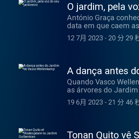
O jardim, pela vo
António Graça conhec
data em que caem as 
no Jardim Gulbenkian
12 7月 2023
-
20 分 29 
Muitas outras coisas
de jardinagem, que c
sabe, pelo canto, no
Acast. See acast.com
A dança antes d
Quando Vasco Wellenk
as árvores do Jardim
de Joana Gama, sobre
19 6月 2023
-
21 分 46 
onde esteve durante 
os tons de verde que
more information.
Tonan Quito vê 