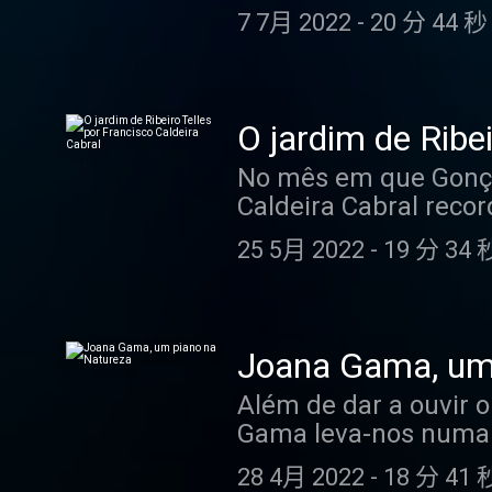
Filipe Raposo sublinh
7 7月 2022
-
20 分 44 秒
enquanto Filipe Fari
canta uma bela e anc
for more information
O jardim de Ribei
No mês em que Gonçalo
Caldeira Cabral recor
do Jardim Gulbenkian
25 5月 2022
-
19 分 34 
Jardim, acompanhado
for more information
Joana Gama, um
Além de dar a ouvir 
Gama leva-nos numa v
muito perto do jardim
28 4月 2022
-
18 分 41 
piqueniques com amig