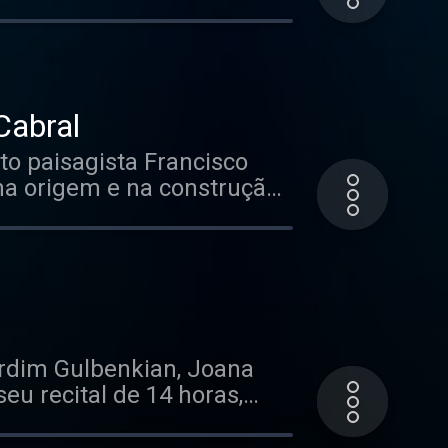
la do Grande Auditório,
ta memórias de infância e
st. See acast.com/privacy
Cabral
to paisagista Francisco
 na origem e na construção
e do que será o futuro
st. See acast.com/privacy
ardim Gulbenkian, Joana
u recital de 14 horas,
ao ar livre ou aos
 e inspiração na natureza