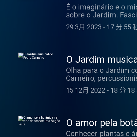
É o imaginário e o mi
sobre o Jardim. Fasci
encenador percorre o
29 3月 2023
-
17 分 55 
com o espanto causa
quando, parece vislu
em Sonho de uma noit
information.
O Jardim musica
Olha para o Jardim c
Carneiro, percussioni
trocou muitos olhares
15 12月 2022
-
18 分 18
Lisboa, num concerto
pedaço de terra, que
acast.com/privacy fo
O amor pela botâ
Conhecer plantas e á