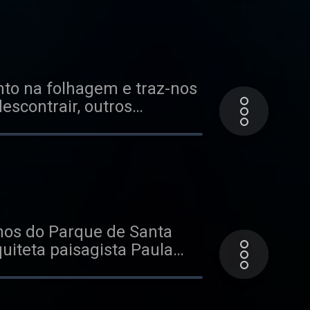
acy for more information.
nto na folhagem e traz-nos
scontrair, outros
s-Neves, recordam paixões
e acast.com/privacy for
enos do Parque de Santa
uiteta paisagista Paula
dos pelo piano de Joana
ation.