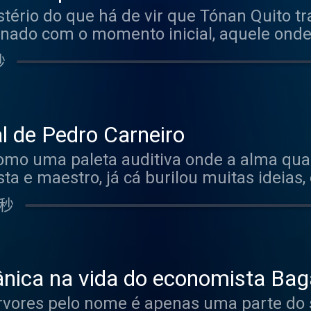
stério do que há de vir que Tónan Quito t
nado com o momento inicial, aquele onde t
 Jardim como se fosse um labirinto, dele
秒
do pela descoberta de um lugar sempre n
mbrar dois apaixonados aqui, um duende o
e de Verão. Hosted on Acast. See acast.
l de Pedro Carneiro
omo uma paleta auditiva onde a alma qua
sta e maestro, já cá burilou muitas ideias
... Chegou a trazer o Alasca até este peda
 秒
 onde até os pássaros tinham o seu espaço
 tem a sua própria banda sonora. Hosted o
r more information.
nica na vida do economista Bag
rvores pelo nome é apenas uma parte do s