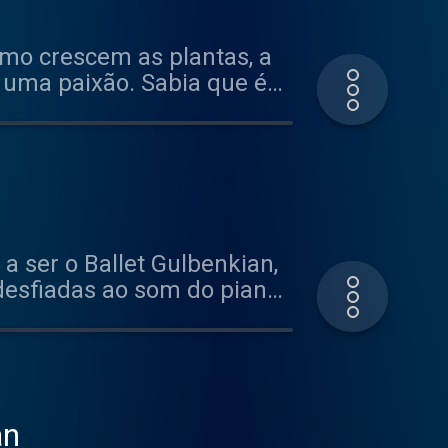
mo crescem as plantas, a
 uma paixão. Sabia que é
chegaram a Portugal?
o responsável pela equipa
r onde quer que passe
o acompanha. Hosted on
 ser o Ballet Gulbenkian,
desfiadas ao som do piano
e coreógrafo da companhia
te Jardim que tem “todos
ee acast.com/privacy for
an