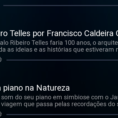
a a vista de jardim através da grande jane
a, antigo membro do Coro Gulbenkian, con
estral composição popular. Hosted on Aca
.
ro Telles por Francisco Caldeira 
 Ribeiro Telles faria 100 anos, o arquite
da as ideias e as histórias que estiveram
. Um passeio pelo passado e um vislumbr
秒
 ao piano por Joana Gama. Hosted on Aca
.
 piano na Natureza
o som do seu piano em simbiose com o J
iagem que passa pelas recordações do se
 japonês, até aos concertos no Anfiteatro 
秒
os. São vinte anos de paixão pela música