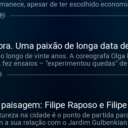
manece, apesar de ter escolhido economi
gestor Bagão Félix fala da “permanente bu
 秒
siasma a descobrir e a estudar cada plan
ntre as magnólias grandiflora ou tantas 
st. See acast.com/privacy for more infor
bra. Uma paixão de longa data d
ao longo de vinte anos. A coreografa Olga
 fez ensaios – “experimentou quedas” de b
 com a filha. Traz amigos a conhecê-lo e
秒
 antiga bailarina do Ballet Gulbenkian gu
a e paz. Hosted on Acast. See acast.com/p
paisagem: Filipe Raposo e Filipe
tureza na cidade é o ponto de partida pa
m a sua relação com o Jardim Gulbenkian.