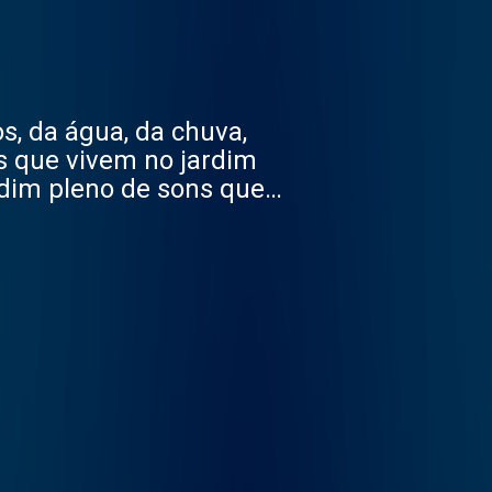
, da água, da chuva,
s que vivem no jardim
dim pleno de sons que
e que celebram a
ulo e a sua presença
 nem sequer seja
gue os sons do jardim,
privacy for privacy and