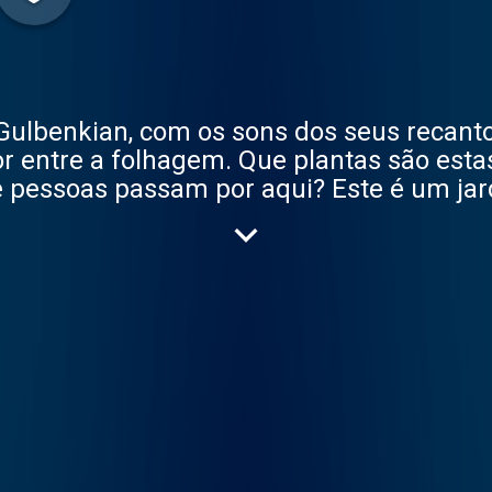
ulbenkian, com os sons dos seus recantos
or entre a folhagem. Que plantas são esta
 pessoas passam por aqui? Este é um jar
ando nas estações, nos meses que aí vêm 
 Em maio, o arquiteto completaria um séc
hos que percorremos, mesmo que o nome
 Carlos Barreto, a pianista Joana Gama se
as que perduram no tempo. See acast.com/