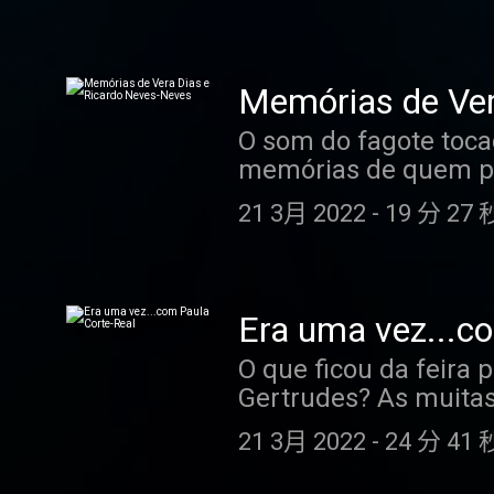
para ouvir neste pod
Memórias de Ver
O som do fagote toca
memórias de quem pas
aproveitam o silênci
21 3月 2022
-
19 分 27 
de outros tempos. f
more information.
Era uma vez...c
O que ficou da feira 
Gertrudes? As muitas
Corte-Real, entre o 
21 3月 2022
-
24 分 41 
Gama. Hosted on Acas