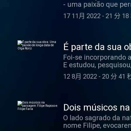
- uma paixão que per
O antigo ministro e 
17 11月 2022
-
21 分 18
todos os dias o entu
Jardim Gulbenkian, e
de cor. Hosted on Aca
É parte da sua o
Foi-se incorporando 
E estudou, pesquisou,
espetáculos. Passeou
12 8月 2022
-
20 分 41 
vezes. A coreografa e
duas palavras: belez
information.
Dois músicos na 
O lado sagrado da na
nome Filipe, evocare