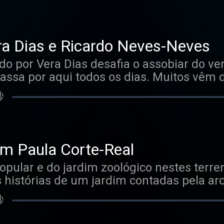
cast. Hosted on Acast. See acast.com/priv
a Dias e Ricardo Neves-Neves
do por Vera Dias desafia o assobiar do ve
sa por aqui todos os dias. Muitos vêm de
o para criar e alguns, como Ricardo Neve
秒
HJhk84AbvOTCJoOlzOd Hosted on Acast. Se
om Paula Corte-Real
popular e do jardim zoológico nestes terr
 histórias de um jardim contadas pela arq
som dos patos e dos humanos, acompanha
秒
t. See acast.com/privacy for more inform