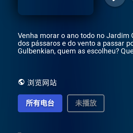
Venha morar o ano todo no Jardim G
dos pássaros e do vento a passar p
Gulbenkian, quem as escolheu? Que
ecoam todos os dias e se vai alter
memória de Gonçalo Ribeiro Telles.
permanece nas linhas e nos camin
evocado. Ao lado do jornalista José
浏览网站
reinterpretando as cores e as form
opt-out information.
所有电台
未播放