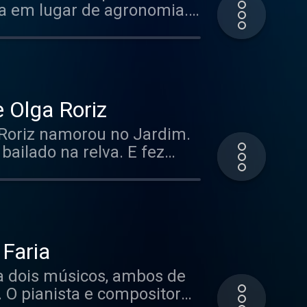
a em lugar de agronomia.
sca da curiosidade” que
ta na Natureza. Como no
outras árvores que conhece
mation.
e Olga Roriz
 Roriz namorou no Jardim.
ailado na relva. E fez
 no Jardim descansa, por
arda do Jardim para si, em
rivacy for more
 Faria
ra dois músicos, ambos de
 O pianista e compositor