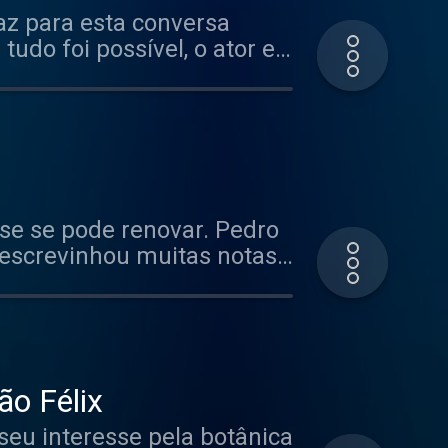
raz para esta conversa
udo foi possível, o ator e
itando-se com cada nicho e
ovo. E, de quando em
u uma fada ali, tal como
com/privacy for more
se se pode renovar. Pedro
, escrevinhou muitas notas,
ço de terra no centro de
 na partitura. Este
n Acast. See
ão Félix
eu interesse pela botânica