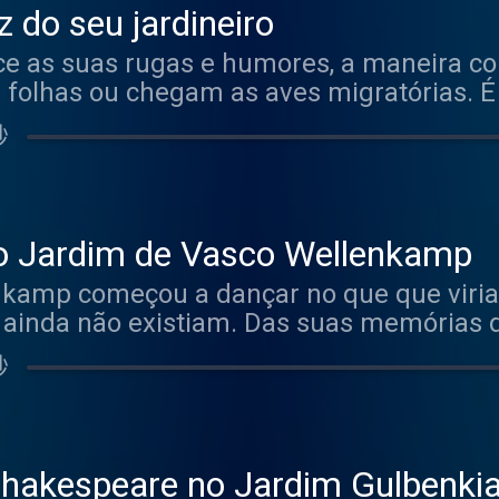
z do seu jardineiro
e as suas rugas e humores, a maneira co
folhas ou chegam as aves migratórias. É
 que estão os primeiros eucaliptos que 
秒
 que poderá aprender com António Graça, 
onhece cada recanto, cada planta, que po
 meio da folhagem, qual é o pássaro que 
/privacy for more information.
o Jardim de Vasco Wellenkamp
amp começou a dançar no que que viria a
 ainda não existiam. Das suas memórias 
ssaem as vivências enquanto bailarino 
秒
29 anos, mas também a sua paixão por es
 existem na Natureza”. Hosted on Acast. S
Shakespeare no Jardim Gulbenki