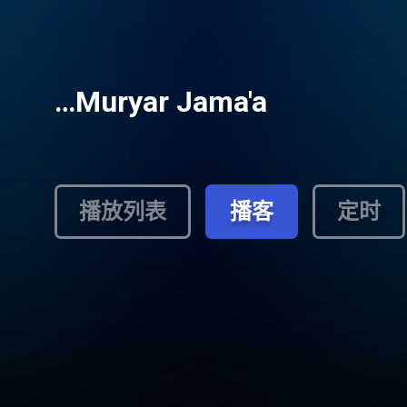
…Muryar Jama'a
播放列表
播客
定时