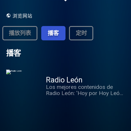
浏览网站
播放列表
播客
定时
播客
Radio León
Los mejores contenidos de
Radio León: 'Hoy por Hoy León',
'SER Deportivos León', 'Hora 14
León', entrevistas y reportajes
destacados