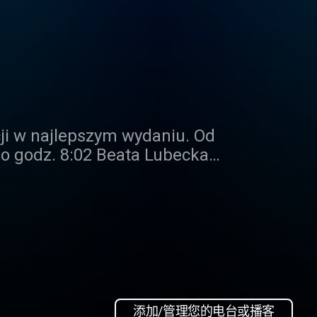
cji w najlepszym wydaniu. Od
o godz. 8:02 Beata Lubecka
zarówno ze strony rządzącej, jak i
添加/管理您的电台或播客