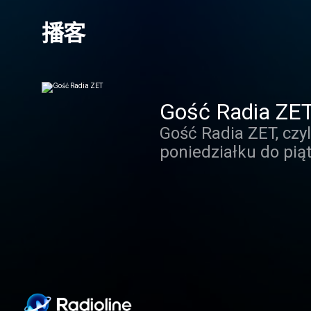
播客
Gość Radia ZE
Gość Radia ZET, czy
poniedziałku do pią
rozmawia z czołowymi
opozycyjnej.