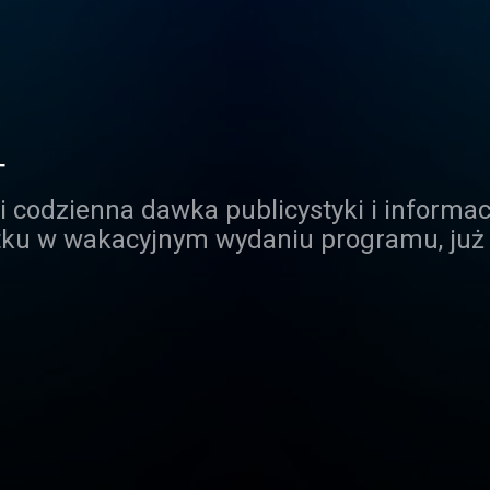
T
li codzienna dawka publicystyki i informa
tku w wakacyjnym wydaniu programu, już 
 politykami polskiej sceny politycznej – 