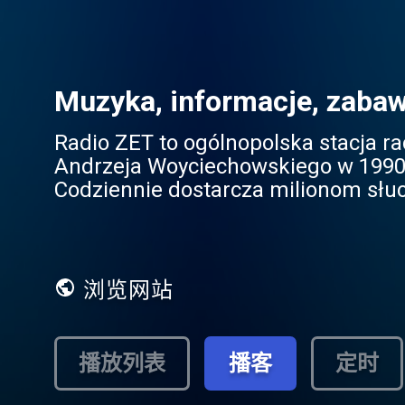
Muzyka, informacje, zabaw
Radio ZET to ogólnopolska stacja r
Andrzeja Woyciechowskiego w 1990 
Codziennie dostarcza milionom słuc
rozrywkę na wysokim poziomie.
浏览网站
播放列表
播客
定时