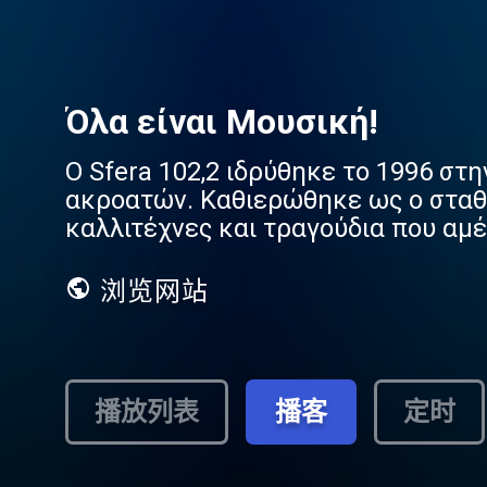
Όλα είναι Μουσική!
Ο Sfera 102,2 ιδρύθηκε το 1996 στ
ακροατών. Καθιερώθηκε ως ο σταθμ
καλλιτέχνες και τραγούδια που αμέ
浏览网站
播放列表
播客
定时