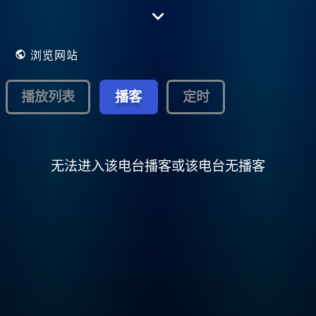
Wij bieden onze luisteraars elke dag
regionaal nieuws en live programma’s
onderbroken door de grootste hits van de
jaren 70, 80 en 90. Al onze interviews zijn
浏览网站
te vinden op onze facebookpagina, waar
ook informatie over te winnen vrijkaarten en
tickets op gevonden kan worden.
播放列表
播客
定时
无法进入该电台播客或该电台无播客