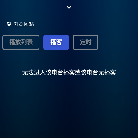
marquée par le Rap français, le R'n'b, le Hip
Hop et la "musique soleil" (Raï, Raï'n'b,
Zouk, Ragga, Dancehall et Latino
Reggaeton), le tout dédié à un large public
浏览网站
jeune et métissé (15 - 34 ans), avec une
mise en avant des nouvelles tendances
urbaines.. Une radio des Indés Radios.
播放列表
播客
定时
无法进入该电台播客或该电台无播客