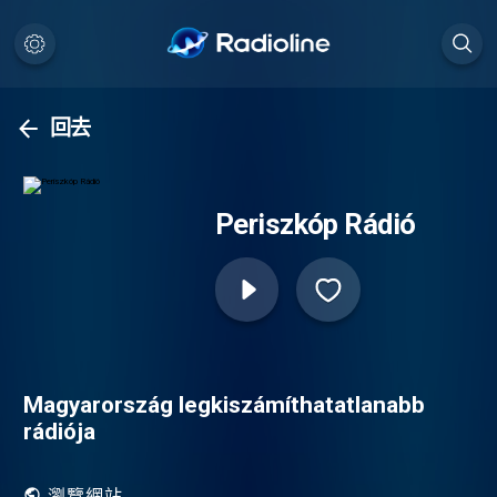
回去
Periszkóp Rádió
Magyarország legkiszámíthatatlanabb
rádiója
瀏覽網站