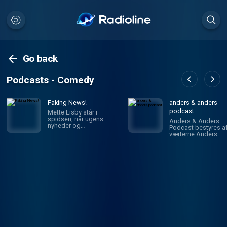
Go back
Podcasts - Comedy
Faking News!
anders & anders
podcast
Mette Lisby står i
spidsen, når ugens
Anders & Anders
nyheder og
Podcast bestyres a
begivenheder tages
værterne Anders
under satirisk behandling
Breinholt og Ander
i Faking News. Sammen
Lund Madsen. Følg 
med sit hold af komikere
alt om stort og småt
og skribenter, sættes der
og intet... En ting er
ord, og nogen gange
sikkert, du kommer 
toner, til nyheder, der
selskab. Tak fordi d
måske rummer
lytter med.... Provided by
sandheden, men helt
Spreaker.
sikkert er underholdende.
Faking News hver fredag
på P1.