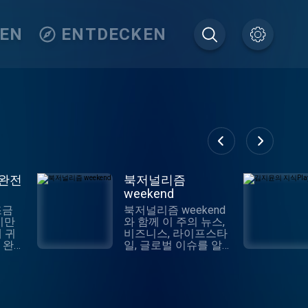
TEN
ENTDECKEN
 완전
북저널리즘
weekend
조금
북저널리즘 weekend
기만
와 함께 이 주의 뉴스,
 귀
비즈니스, 라이프스타
 완전
일, 글로벌 이슈를 알
아보세요. 에디터의 관
계사는
점으로 맥락을 해설하
후 사
고 미래를 들여다봅니
 이
다. ‘지금 깊이’ 읽어야
가 한
하는 책 한 권도 소개