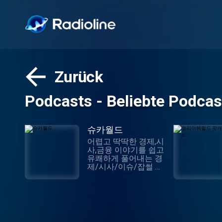
Zurück
Podcasts - Beliebte Podcas
슈카월드
어렵고 딱딱한 경제,시
사,금융 이야기를 쉽고
유쾌하게 풀어내는 경
제/시사/이슈/잡썰 토
크방송입니다. 매일 오
전 6시 슈카월드 광고/
제휴 문의 :
syukaworld2@naver.c
om