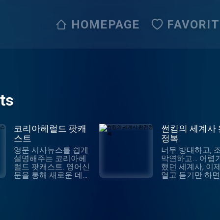
HOMEPAGE
FAVORI
ts
코리아헤럴드 팟캐
썬킴의 세계사
스트
정복
영문 시사뉴스를 쉽게
너무 방대하고, 
설명해주는 코리아헤
막연하고… 어렵
럴드 팟캐스트. 영어신
했던 세계사, 이제
문을 통해 새로운 데일
열고 듣기만 하면
리 뉴스와 영어 학습을
정복! 주요 사건 위주
동시에.
의 맥락 없는 세
그만! 사건의 전
정을 듣고, 흐름을
해하면 세계지도